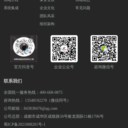
2017年，公司坐落于四川成都，注册资金
量。 此外，传感器技术还可应用于作物生
的安全事件，验证系统的响应速度和准确
学生的学习情况和兴趣爱好，自动生成个
1000万元，公司荣获“AAA企业信用”“重合
系统集成
企业文化
长监测中。通过安装作物生长传感器，可
常见问题
性。此外，还应对景区的安全人员和管理
性化的学习推荐内容，帮助学生更好地选
同守信用”等荣誉证书，“雨沐晴风科技”14
以实时监测作物的生长状态、病虫害情况
团队风采
人员进行系统操作培训，确保他们能够熟
择学习资源和课程，提高学习效率。 数据
年专注于智能安防弱电工程服务商，服务
等重要信息，及时发现问题并采取措施解
练使用系统。 四、运维与升级系统部署
分析与挖掘：具备数据分析和挖掘功能，
组织架构
过3000+知名企业，成功落地 9980+弱电工
决，提高作物产量和品质。同时，传感器
后，进入运维阶段。定期对硬件进行检查
通过大数据分析，挖掘学生的学习行为和
程项目。
结合图像识别技术，可以实现对植被覆盖
和维护，及时更新软件，是确保系统长期
规律，为学校教育决策提供科学依
度、作物密度等信息的智能获取，为农民
稳定运行的关键。同时，随着技术的发展
据。 二、应用效果提升教学效率：智能化
提供精准的农业决策支持。 在未来，随着
和景区需求的变化，系统也需要不断升级
课堂教学管理系统的应用可以减轻教师的
人工智能、云计算等技术的不断发展，传
优化，以适应新的安全管理需求。 五、法
教学负担，提高教学效率，节省教学资
感器技术在农业种植环境监测中的应用将
律法规遵守在设计、实施和运营过程中，
源，让教师有更多精力关注教学内容和方
会更加智能化、自动化。农业生产将进一
必须严格遵守国家和地区的相关法律法
法的改进。 促进个性化学习：系统根据学
步迈向数字化、智能化的时代，种植单位
官方抖音号
企业公众号
咨询微信号
规，尤其是关于数据保护和隐私权的规
生的不同需求和学习情况，提供个性化的
将更加便利地获取到农业生产所需的关键
定。确保系统的合法合规运行，是实现其
学习资源和辅导方案，帮助学生发挥潜
信息，从而实现精准农业管理，推动农业
长期价值的基础。景区智能化安防监控系
能，实现个性化学习目标。 加强教育管
联系我们
产业的转型升级。总结：传感器技术在农
统的设计与实施是一个系统工程，需要跨
理：系统的数据分析和挖掘功能可以帮助
业种植环境监测中的应用极大地促进了农
学科的知识和技能。通过科学规划和精心
学校管理者更好地了解学生的学习状态和
全国统一服务热线：400-668-0875
业生产的可持续发展。种植单位可以借助
实施，这样的系统能够显著提升景区的安
学校的教学质量，及时发现问题并采取有
传感器技术更科学地管理农田、提高作物
咨询热线： 13548192278（微信同号）
全管理水平，为游客提供更加安全、便捷
效措施加以改进。 拓展教育边界：智能化
产量，实现资源的合理利用，环境的保
的旅游体验。想了解详细的智慧景区的建
公司邮箱：843838476@qq.com
课堂教学管理系统的应用可以突破时间和
护，推进乡村振兴建设，为农业的可持续
设解决方案。可拨打雨沐晴风科技全国统
空间的限制，实现在线教学和远程教育，
公司总部：成都市成华区成致路50号银龙国际11栋1706号
发展贡献力量。想了解详细的智慧农业的
一服务热线，也可上抖音搜索弱电壳子
拓展教育边界，让更多学生受益于优质教
建设解决方案。可拨打雨沐晴风科技全国
蜀ICP备2021008201号-1
哥，联系弱电壳子哥。 成都弱电工程公
育资源。它将为学校教育带来更多的便利
统一服务热线，也可上抖音搜索弱电壳子