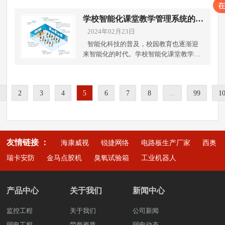
史游客流量数据等。此外，通过与景区管
提供参考和比对，帮助他们更好地了解训
持续发展成为当前需要解决的问题。针对
学校师生的安全，包括监控摄像头、门禁
理者、安全人员和游客的沟通，收集他们
练情况和进步情况。 虚拟实境设备：虚拟
这一背景下，传感器技术作为一种前沿技
学校智能化课堂教学管理系统的设
系统等安全设备。其他智能化设备：如智
对安防系统的期望和需求。这一阶段的目
实境设备可以提供虚拟的运动训练环境和
术，正逐渐成为农业种植环境监测中的得
计与应用
能图书馆设备、虚拟实境设备等，提供更
2024年02月23日
标是明确系统应实现的功能、性能指标以
互动游戏体验，增加训练的趣味性和挑战
力助手，发挥着越来越重要的作用。下面
加丰富的学习资源和教学体验。这些教育
及预算范围。 二、系统设计根据需求分析
智能化科技的普及，校园教育也逐渐迎
性。激发学生的学习热情，提高他们的参
由成都弱电工程公司带你了解农业种植环
装备的应用有助于推动教育现代化，提升
的结果，设计一套适合景区特点的智能化
来智能化的时代。学校智能化课堂教学管
与度和积极性。 计算机设备：用于运行智
境监测中传感器技术的应用。传感器技术
教学质量、满足个性化学习需求，丰富课
安防监控系统。系统设计应当包括以下几
理系统作为一种新型的教学工具，正在逐
能化体育运动训练辅助系统的软件程序，
在土壤监测中的应用为农业种植提供了全
堂教学方式，促进学生的综合素质发展。
个方面：硬件配置摄像头：选择合适类型
渐改变传统的教学方式，提升教学效果、
包括数据分析、训练计划制定、实时监控
面、精准的土壤信息。通过安装土壤检测
想了解详细的智慧校园的建设解决方案。
（如固定摄像头、球机）和分辨率的摄像
提供更好的学习体验和管理教学资源。成
和反馈等功能。计算机设备是系统的核心
仪，可以实时监测土壤的湿度、温度、营
可拨打雨沐晴风科技全国统一服务热线，
头，覆盖关键区域。传感器：部署入侵检
2
3
4
5
6
7
8
...
99
1
都弱电工程公司将介绍学校智能化课堂教
部分，承担着数据处理和运算的重要任
养元素含量等关键参数，帮助种植单位科
也可上抖音搜索弱电壳子哥，联系弱电壳
测、火灾报警等传感器，增强系统的预警
学管理系统的设计与应用。一、系统设计
务。 互联网设备：实现系统与云端服务器
学施肥、灌溉，提高土壤质量，增加作物
子哥。 成都弱电工程公司雨沐晴风科技
能力。存储与传输设备：确保有足够的存
教学资源管理：智能化课堂教学管理系统
之间的数据交换和同步，确保系统的稳定
产量。在传感器技术的支持下，种植单位
有限公司注册于2017年，公司坐落于四川
储容量和稳定的数据传输网络。软件开发
应包含教学资源的统一管理平台，包括教
运行和更新升级。以上所述，学校智能化
可以更好地了解土壤状况，有针对性地进
成都，注册资金1000万元，公司荣
视频分析：利用人工智能技术进行人脸识
学视频、课件、试题等各类资源的上传、
体育运动训练辅助系统的应用，为体育教
行农业生产管理，避免资源浪费，降低环
获“AAA企业信用”“重合同守信用”等荣誉
友情链接 ：
别、行为分析等，实现自动化监控。数据
海康威视
锐捷网络
电路板生产厂家
西奥
下载和共享功能，方便教师进行教学准备
育带来了新的机遇和挑战。通过系统的帮
境风险。 其次，传感器技术在气候监测中
证书，“雨沐晴风科技”14年专注于智能安
管理：建立数据库，对收集到的数据进行
和备课工作。 课堂互动工具：提供多种互
助，学生可以获得更科学、更系统的训
瑞卡安防
金马点胶机
臭氧试验箱
工业机器人
的应用为农业生产提供了重要依据。通过
防弱电工程服务商，服务过3000+知名企
存储、分析和管理。用户界面：开发友好
动方式，如在线投票、实时答题、讨论区
练，提高他们的运动技能和身体素质，促
建立气象传感器网络，可以实时监测气
业，成功落地 9980+弱电工程项目。
的操作界面，便于管理人员监控和调用数
等功能，促进师生互动，增强课堂氛围，
进他们全面健康发展。想了解详细的智慧
温、湿度、风速等气象数据，结合大数据
据。网络架构设计高效稳定的网络架构，
提高学生参与度和学习效果。 学生成绩管
校园的建设解决方案。可拨打雨沐晴风科
分析技术，预测气候变化趋势，提前做好
产品中心
关于我们
新闻中心
保证数据实时传输和处理的需要。 三、实
理：系统应具备学生成绩录入、统计和分
技全国统一服务热线，也可上抖音搜索弱
农业生产调整和准备。这不仅有利于应对
施与部署进入实施阶段。这一阶段主要工
析功能，支持个性化成绩管理和学生成绩
电壳子哥，联系弱电壳子哥。 成都弱电
极端天气事件，减少灾害损失，还可以优
监控工程
关于我们
公司新闻
作包括硬件安装、软件部署和系统测试。
动态跟踪，为教师和家长提供及时有效的
工程公司雨沐晴风科技有限公司注册于
化农业生产计划，提高农业生产效率和质
特别是系统测试环节，需要模拟各种可能
弱电工程
荣誉资质
学生成绩反馈。 智能推荐系统：可以根据
弱电动态