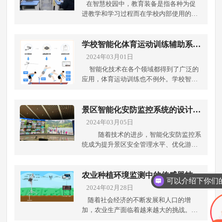
在智慧校园中，教育装备是指各种为促
进教学和学习过程而在学校内部使用的设
备和工具。这些教育装备通常具有智能
化、数字化或者创新性特点，旨在提高教
学效率、改善学习环境、丰富教学内容，
学校智能化体育运动训练辅助系统
并促进学生的全面发展。成都弱电工程公
的应用
2024年03月01日
司带你了解常见的教育装备及其用途包
智能化技术在各个领域都得到了广泛的
括： 智能教室设备：用途：支持教师进行
应用，体育运动训练也不例外。学校智能
多媒体教学和展示课件，提供交互式学习
化体育运动训练辅助系统的应用通常会涉
环境，促进师生互动。数字化教材和资
及到多种设备，成都弱电工程公司就常见
源：用途：提供电子书籍、数字教材、在
的设备包括： 传感器设备：用来监测学生
景区智能化安防监控系统的设计与
线教育资源等，方便学生获取丰富的学习
的运动状态和表现，例如运动追踪器、心
实施
2024年03月05日
资料和多样化的学习方式。实验室设备：
率监测器、动作捕捉设备等。通过这些传
用途：支持科学实验教学，帮助学生进行
随着技术的进步，智能化安防监控系
感器设备，系统可以实时获取学生的数
实践操作和科学研究，促进学科知识的深
统成为提升景区安全管理水平、优化游客
据，并进行分析和评估，可以针对每位学
入理解。计算机设备：用途：提供学生学
体验的重要手段。成都弱电工程公司旨在
生的实际情况制定相应的训练计划，帮助
习和教师教学的计算机辅助工具，支持信
探讨景区智能化安防监控系统的设计与实
他们更好地提高运动技能和身体素质。 视
息技术教育和编程学习。运动健身设备：
施流程，为需要建设智慧景区人士提供参
农业种植环境监测中的传感器技术
频设备：视频设备用于记录学生的训练过
用途：支持学校体育教育和学生体能锻
考。 一、项目规划与需求分析项目的成功
应用
2024年02月28日
程和动作表现，以及播放训练视频、示范
炼，促进学生身心健康发展。艺术教育设
实施始于深入的需求分析。首先，需要对
动作和讲解教程。视频设备可以帮助学生
随着社会经济的不断发展和人口的增
备：用途：提供音乐、美术、舞蹈等艺术
景区的具体情况进行全面评估，包括但不
更直观地了解和掌握运动技能，同时，记
加，农业生产面临着越来越大的挑战。如
教育所需的设备和工具，培养学生的艺术
限于景区的地形地貌、重要设施位置、历
录学生的训练数据和成绩，为教练和学生
何提高农业生产效率、保护环境、实现可
修养和审美能力。安全设备：用途：保障