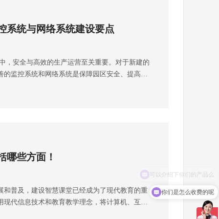
控系统与网络系统建设要点
，安全与高效的生产运营至关重要。对于新建的
善的监控系统和网络系统是保障园区安全、提高管
都弱电工程公司针对药企园区不同场景下所需要的
点总结。一、针对园区不同场景的精细考量园区周
的第一道防线。为了防范非法入侵，需安装高分辨
像头，以便清晰捕捉人员和车辆活动。同时，结合
设备与监控系统联动，能极大提高安全性。由于场
必须具备良好的防水防尘等级，以应对各种恶劣天
括哪些方面！
镜头焦距时，要确保能够覆盖整个周界，做到无盲
区内道路上，车辆和人员流量较大。安装能够清晰
部特征的摄像头，可为后续的追踪和识别提供有力
展和普及，建设智慧课堂已经成为了现代教育的重
你们是怎么收费的呢
明情况，可以选择低照度性能的摄像头，保证在夜
用现代信息技术和教育教学理念，将计算机、互联
常工作。此外，还要具备抗干扰能力，避免受到车
统教育相结合，为教师和学生提供更加智能化、个
生的干扰，确保图像质量稳定。生产车间生产车间