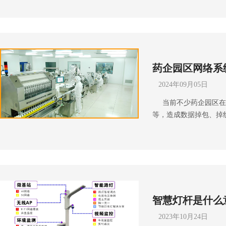
性化、互动性强的教学
的监控重点在于生产流
都会包含哪些方面了第
区域，以便车间管理人
础。包括网络设备、计
符合相应标准的摄像头
安装，确保教室和学校
燃易爆物质，必须选用
护和更新，以保证设备
进行严密监控，确保摄
药企园区网络系
智慧课堂建设的重要组
和防止货物丢失。结合
课、教学管理、学生作
药品存储安全。安装烟
2024年09月05日
于使用、稳定可靠，并
发现火灾隐患。冷冻库
当前不少药企园区在
慧课堂建设的重要内容
力，能够在低温下正常
等，造成数据掉包、掉
件、教学视频、图文资
出现的结霜情况，选择
掉包。成都弱电工程公
通过网络平台进行存储
做好防水防潮措施，防
是具体的可执行方案：
第四，互动教学工具是
安全至关重要。安装防
众多且可能产生电磁干
具，例如学生响应系统
传感器，实时监测危险
保网络信号不受生产设
之间的互动交流。这些
钮，以便在发生危险情
证低延迟的网络传输。
第五，个性化学习是智
识产权保护，摄像头的
稳定性和安全性要求极
和兴趣特点，提供个性
置权限管理。同时，要
智慧灯杆是什么
靠性。此外，进行科研
求。这需要建立学生学
发现问题。监控系统与
这些设备的兼容性。办
况、评估学生的学习成
性。二、建设注意细节
2023年10月24日
传输、视频会议等。要
培训和支持是智慧课堂
和设计。确定摄像头的