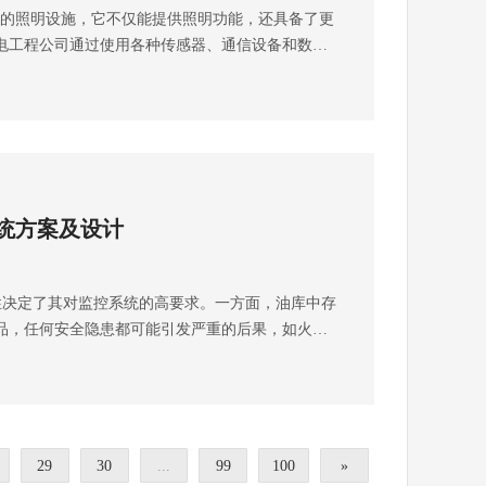
的照明设施，它不仅能提供照明功能，还具备了更
网络覆盖质量至关重要。食堂：作为员工休闲上网
用智慧课堂技术和教学方法，有效地开展智慧课堂
局、功能需求以及未来的发展规划，制定出科学合
电工程公司通过使用各种传感器、通信设备和数据
较小，但仍需保证基本的稳定性和连接速度。冷冻
理措施是智慧课堂建设不可或缺的内容。确保智慧
择质量可靠、性能稳定的监控设备至关重要。包括
以实现自动调节亮度、环境监测、安全监控、信息
备的性能和可靠性有特殊要求，需选择能在低温下
安全，防止非法访问和数据泄露。同时，建立相应
器等，要考虑设备的兼容性和扩展性，以便未来升
慧灯杆可以根据环境光线和人流情况来自动调节照
好设备的防护措施。同时，可能需要实时监控温度
课堂的正常运行和管理。弱电壳子哥建议你建设智
能够提供清晰的图像质量、稳定的性能和长久的使
天或人流稀少的时候，灯杆会降低亮度以节省能
定性直接关系到冷冻库的运行安全。仓库：空间较
，基础设施建设、教学软件和平台、多媒体教学资
业的安装人员进行摄像头的安装和调试，确保图像
集的时候，灯杆会增加亮度以提供更好的照明效
影响无线信号的传播。需合理规划无线ap的布局，
性化学习、师资培训和支持、安全和管理措施等。
范围无盲区。安装过程中要严格按照规范操作，保
能源，还能减少光污染。 其次，智慧灯杆内置了
而且货物管理系统对网络的稳定性有要求，以保证
充分的重视和实施，才能真正实现智慧课堂的目
路连接正确。调试阶段要对图像效果、功能实现等
感器、湿度传感器和空气质量传感器等。这些传感
）网络架构采用分层的网络架构，即核心层、汇聚
进学生的主动学习和创造性思维，实现教育的全面
统正常运行。数据存储选择合适的存储设备和存储
统方案及设计
环境参数，并将数据传输到数据中心进行分析和处
管理和维护，同时能提高网络的可靠性。核心设备
智慧校园的建设解决方案。可拨打雨沐晴风科技全
安全性和可靠性。可以采用硬盘录像机、网络存储
，城市管理者可以更好地了解城市的环境状况，采
性，能够处理大量的数据流量，并且具备备份功
上抖音搜索弱电壳子哥，联系弱电壳子哥。 成都
份。数据存储的安全性直接关系到园区的安全管
气质量、调节温度等，提升居民的生活质量。 除了
址分配，避免地址冲突和管理混乱。（三）安全防护网
技有限公司注册于2017年，公司坐落于四川成
靠的存储数据可以为调查和处理提供重要依据。网
定了其对监控系统的高要求。一方面，油库中存
可以实现安全监控功能。灯杆配备了高清摄像头，
的重要因素。设置防火墙、入侵检测系统等安全设
，公司荣获“AAA企业信用”“重合同守信用”等荣誉证
络系统相结合，实现远程监控和管理。确保网络连
品，任何安全隐患都可能引发严重的后果，如火
情况和公共场所的安全。通过图像识别和分析技
意软件的入侵。对不同场景的网络进行访问控制，
4年专注于智能安防弱电工程服务商，服务过3000+知
据泄露和网络攻击。采用先进的网络安全技术，如
，油库园区通常占地面积较大，人员和车辆进出频
、行人安全等问题，并及时报警或采取相应的措
保护敏感数据。定期进行网络安全审计和漏洞扫
0+弱电工程项目。
保障网络系统的安全。维护管理建立完善的维护管
了确保油库园区的安全，成都弱电工程公司针对油
理水平。 另外，智慧灯杆还可以通过LED显示屏或
全隐患。（四）设备选型选择质量可靠、性能稳定
备进行检查、维护和保养。及时处理设备故障和异
一套先进，可靠的监控系统。一、园区环境需求分
提供实时的城市信息。比如，它们可以显示天气预
、路由器、无线接入点等。考虑设备的兼容性和扩
。维护管理是确保监控系统长期稳定运行的关键，
库园区内的人员活动、管理车辆进出情况，防止非
知等，方便居民了解城市的最新动态，提升城市的
扩展网络。对于关键设备，可以考虑采用冗余配
，才能充分发挥监控系统的作用。了解更多关于药
区、泵房、装卸区等重点区域进行密切监控，及时
便利性。想了解更多关于智慧灯杆设备采购，可拨
。（五）网络管理建立完善的网络管理系统，实时
29
30
...
99
100
»
方案和设备采购。可拨打雨沐晴风科技全国统一服
隐患。能够在紧急情况下快速响应，提供准确的现