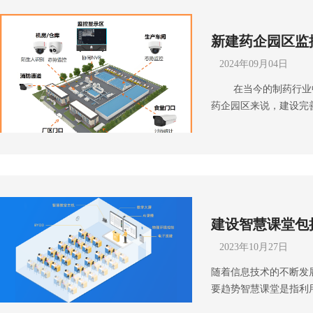
新建药企园区监
2024年09月04日
在当今的制药行业中
药企园区来说，建设完
理效率的关键举措。成
监控，做出一套建设要
界园区周界是安全防范
率且具有夜视功能的摄
红外对射、电子围栏等
景是室外环境，摄像头
建设智慧课堂包
气条件。在选择摄像头
区监控。园区内道路园
2023年10月27日
拍摄车牌号码和人员面
随着信息技术的不断发
支持。考虑到道路的照
要趋势智慧课堂是指利
间或光线不足时也能正
网、多媒体等技术与传
辆行驶、电气设备等产