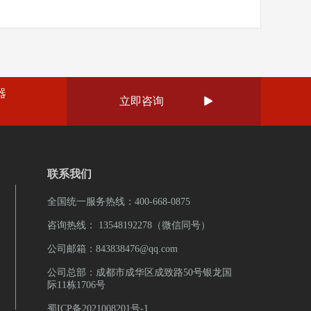
线：400-668-0875或13548192278李经理
现和解决网络故障。制定网络使用规范和管理制
5 或 13548192278 李经理（微信同号)，也可上抖音搜
有效的应急措施。管理需求记录油库园区内的日常
抖音搜索弱电壳子哥，联系弱电壳子哥。 成都弱电
用行为，减少人为因素对网络稳定性的影响。二、
电壳子哥。 成都弱电工程公司雨沐晴风科技有限
策提供依据。实现远程监控，方便管理人员随时了
限公司注册于2017年，公司坐落于四川成都，注
装网络设备的安装位置要合理，避免受到物理损坏
公司坐落于四川成都，注册资金1000万元，公司荣
高工作效率，减少人力巡查成本。二、系统设计原
荣获“AAA企业信用”“重合同守信用”等荣誉证
库等特殊环境，要确保设备的安装符合相关的安全
合同守信用”等荣誉证书，“雨沐晴风科技”15年专注于
监控设备，确保系统稳定运行，减少故障发生的概
3年专注于智能安防弱电工程服务商，服务过3000+知
点的安装要考虑信号覆盖范围和强度，避免信号盲
服务过3000+知名企业，成功落地 2200+弱电工
备用电源、网络备份等，提高系统的可靠性。先进
0+弱电工程项目。
用国标的网络布线，确保信号传输的质量和稳定
器
备，满足当前和未来的发展需求。支持高清视频监
立即咨询

，避免混乱和交叉，便于后期维护和管理。对于生
能，提高监控效果和管理水平。安全性对监控数据进
要考虑布线的安全性和耐久性，防止因外力损坏导
止数据泄露。系统应具备严格的权限管理，只有授
络测试在网络系统建设完成后，进行全面的网络测
面和数据。扩展性系统应具有良好的扩展性，能够
试、带宽测试、延迟测试等。对不同场景的网络进
能模块。考虑未来油库园区的扩建和升级需求，预
使用情况，确保网络在高负载下也能保持稳定。定
联系我们
三、系统组成前端设备高清摄像机：安装在油库园
，及时发现和解决潜在的问题。（四）应急预案制
出入口、油罐区、泵房、装卸区等，实现全方位的
全国统一服务热线：400-668-0875
明确故障处理流程和责任人。配备必要的备用设备
网络摄像机，支持日夜转换、自动聚焦等功能。红
障时能够及时恢复网络运行。定期进行应急预案演
咨询热线： 13548192278（微信同号）
围墙周围，用于检测非法入侵。当有人或物体穿越
的能力。（五）与其他系统的协调网络系统建设要
公司邮箱：843838476@qq.com
器会发出报警信号。声光报警器：与红外对射探测
，如生产管理系统、监控系统等进行协调和整合。
侵时，发出声光报警，提醒值班人员。传输网络有
统之间的兼容性和稳定性，避免相互干扰。在建设
公司总部：成都市成华区成致路50号银龙国
内现有的网络基础设施，如光纤、以太网等，将前
际11栋1706号
的供应商和建设方进行充分的沟通和协作。了解更
传输到监控中心。无线网络：对于一些难以布线的
统的解决方案和设备采购。可拨打雨沐晴风科技全
蜀ICP备2021008201号-1