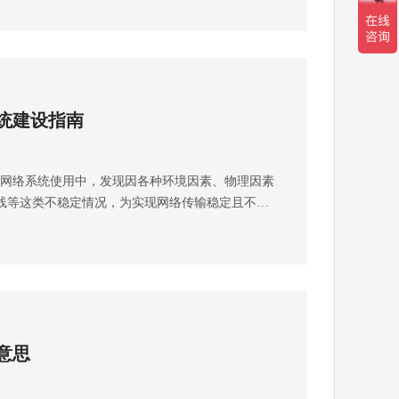
环境。成都弱电工程公司带你认识，建设智慧课堂
程。摄像头的安装位置应全面覆盖生产设备和操作
一，校园基础设施建设是智慧课堂建设的重要基
员实时了解生产情况。根据车间的洁净等级，选择
算机硬件、投影仪、音频设备等基础设备的选购和
，避免对生产环境造成污染。如生产过程中涉及易
具备良好的技术基础。同时，还需要考虑设备的维
防爆摄像头，确保安全。仓库仓库需要对货物存储
的稳定性和可靠性。第二，校园教学软件和平台是
像头能够覆盖货架和货物堆放区域，便于管理库存
统建设指南
成部分。选择适合的教学软件和平台，用于教师备
温湿度传感器，实时监测仓库内的环境条件，确保
业布置、互动交流等功能。这些软件和平台应该易
雾探测器等消防设备，并与监控系统联动，可及时
且能够满足教学需求。第三，多媒体教学资源是智
冷冻库的特殊环境要求摄像头具备低温环境适应能
网络系统使用中，发现因各种环境因素、物理因素
之一。收集和整理多媒体教学资源，包括教学课
工作且具有良好的耐寒性能。考虑到冷冻库内可能
线等这类不稳定情况，为实现网络传输稳定且不能
料等，以支持教师进行多媒体教学。这些资源可以
具有除霜功能的摄像头，保证图像清晰。同时，要
司从园区应用环境多个方面进行考虑和规划。以下
、管理和共享，为教师提供更加便捷的教学资源。
止冷凝水对摄像头造成损坏。危险品库危险品库的
一、考虑因素（一）场景特性生产车间：由于设备
智慧课堂建设的重要组成部分。提供互动教学工
爆、防火、防盗等设备，确保库内安全。结合气体
扰，选用抗干扰能力强的网络设备和布线方案，确
、电子白板、在线问答平台等，以促进教师与学生
气体浓度，防止泄漏事故发生。设置紧急报警按
备影响。部分生产环节对网络延迟要求严格，需保
工具可以增加学生参与度，激发学生的学习兴趣。
况时及时通知相关人员。研发室研发室需要注重知
研发室：研发室的数据量大且十分重要，对网络的
慧课堂建设的重要目标之一。根据学生的学习情况
安装应避免泄露研发机密，可采用隐蔽式安装或设
高。可设置专用的网络通道，以保障数据传输的可
化的学习资源和学习路径，满足不同学生的学习需
确保能够清晰观察实验设备的运行状态，以便及时
意思
活动可能会使用到特殊软件和设备，要确保网络与
习数据的收集和分析系统，用于了解学生的学习情
网络系统相结合，保证数据传输的安全性和保密
公区：人员密集，网络使用需求多样化，包括文件
果，并为教师提供个性化指导和反馈。第六，师资
系统规划在建设监控系统之前，须进行详细的规划
保证足够的网络带宽和稳定的连接。对于可能存在
建设的重要保障。为教师提供相关的培训和技术支
数量、位置、类型等，确保系统能够满足实际需