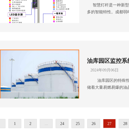
智慧灯杆是一种新型
的移动办公情况，无线
持，使他们能够熟练运
求。充分考虑园区的布
多的智能特性。成都弱
的场所，网络负载相对
教学。第七，安全和管
理的方案。设备选型选
处理技术，智慧灯杆可
库：低温环境对网络设
课堂的网络安全和信息
摄像头、录像机、显示
发布等多种功能。 智
正常工作的设备，并做
的管理机制，保障智慧
级和扩容。优质的设备
明亮度。这意味着在白
等参数，网络传输的稳
慧课堂考虑这几个方面
用寿命。安装调试由专
源，而在夜晚或人流密
大，货物的堆放可能会
源、互动教学工具、个
质量清晰、稳定，监控
果。这样不仅可以节约
确保信号覆盖无死角。
只有在这些方面都得到
证设备的安装牢固、线
各种传感器，如温度传
数据的准确传输。（二
标，提高教学效果，促
进行全面检测，确保系
油库园区监控系
器可以实时监测城市的
层和接入层。这样便于
发展。想了解更多关于
方式，确保监控数据的
理。通过分析这些数据
应具备高性能和高可靠
国统一服务热线，也可
等方式，并设置定期备
2024年09月06日
取相应的措施来改善空
能。合理规划 IP 地
弱电工程公司雨沐晴风科
理，一旦发生事故，可
油库园区的特殊性决
环境监测，智慧灯杆还
络安全是保证网络稳定
都，注册资金1000万元
络连接监控系统应与网
储着大量易燃易爆的油
可以实时监控道路交通
备，防止外部攻击和恶
书，“雨沐晴风科技”1
接稳定、安全，避免数
灾、爆炸等。另一方面
术，可以识别车辆违章
限制未经授权的访问，
名企业，成功落地 998
防火墙、加密技术等，
繁，管理难度较大。为
施，提升城市的治安管
描，及时发现和修复安
理制度，定期对监控设
库园区环境所设计建设
投影技术向行人和车辆
的网络设备，如交换机
常情况，保证监控效果
析安全需求实时监测油
报、交通信息、活动通
展性，以便未来升级和
只有做好维护管理工作
法入侵和破坏。对油罐
服务水平和居民的生活
置，提高系统的可靠性
1
2
...
24
25
26
27
28
企园区监控系统的解决
发现泄漏、火灾等安全