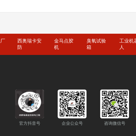
打雨沐晴风科技全国统一服务热
监控网络状态，及时发
务热线：400-668-087
场信息情况，以便采取
（微信同号)，也可上
度，约束员工的网络使
索弱电壳子哥，联系弱
操作和活动，为管理决
工程公司雨沐晴风科技有
注意细节（一）设备安
公司注册于2017年，
解园区的运行状况。提
册资金1000万元，公司
和电磁干扰。对于冷冻
获“AAA企业信用”“重
则可靠性选用高质量的
书，“雨沐晴风科技”1
标准和要求。无线接入
智能安防弱电工程服务商，
率。采用冗余设计，如
名企业，成功落地 998
区。（二）布线规范采
程项目。
产厂
西奥瑞卡安
金马点胶
臭氧试验
工业机
性采用先进的技术和设
性。布线要整齐、规范
防
机
箱
人
控、智能AI分析等功
产车间、仓库等区域，
行加密传输和存储，防
致网络中断。（三）网
权人员才能访问监控画
试，包括网络连通性测
方便地增加监控点和功
行压力测试，模拟实际
留一定的接口和容量。
期进行网络巡检和维护
区的各个关键位置，如
定网络故障应急预案，
视频监控。可选用高清
和工具，以便在网络故
外对射探测器：安装在
练，提高应对网络故障
红外对射区域时，探测
与药企园区的其他系统
器联动，当发生非法入
确保网络系统与其他系
官方抖音号
企业公众号
咨询微信号
线网络：利用油库园区
过程中，要与其他系统
端设备采集的视频信号
多关于药企园区网络系