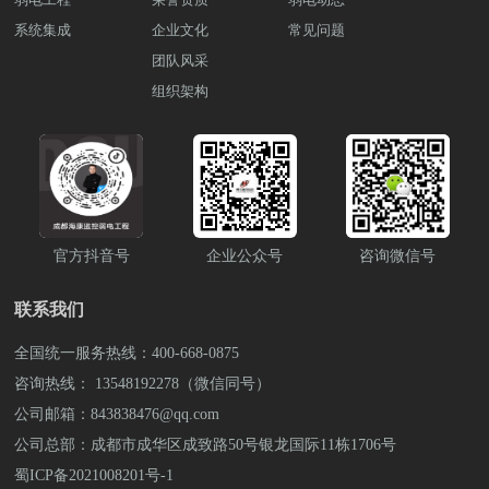
可通过电脑、手机APP随时远程巡查，极
议室、报告厅等场所，我们提供专业音频
级，更是城市安全管理的重要进步。暑假
工程中的安装要点无论是LED屏还是LCD
施工领域的专业团队，我们充分考虑水域
大提升管理效率。 2. 可燃气体监测系统食
系统集成
企业文化
解决方案：数字会议系统：支持发言、同
常见问题
期间，该系统可大幅降低溺水事故发生
屏项目，专业的弱电施工都至关重要：结
环境的特殊性，采用防水、防腐蚀的专业
堂是燃气使用的高风险区域，气体泄漏是
声传译、远程视频会议功能。智能扩声：
率，配合社区宣传、学校安全教育，形
团队风采
构承重：特别是大型LED屏需专业钢结构
设备，确保系统长期稳定运行。 二、数据
巨大的安全隐患。气体监测系统是保障生
采用线性阵列音箱，确保声音清晰覆盖每
成"人防+技防"的立体防护网。了解防溺水
支撑散热设计：保证良好散热延长使用寿
库建设与数据存储渔政执法产生的海量数
组织架构
命安全的“哨兵”。实时监测，防患未然：
个角落。集中控制：通过中控系统一键管
智能预警系统建设解决方案和设备采购。
命配电系统：显示屏专用电路设计，避免
据需要专业的数据管理方案：分布式数据
在燃气阀门、燃气表、灶具附近等易发生
理灯光、投影、音响等设备。 四、不间断
可拨打雨沐晴风科技全国统一服务热线：
干扰信号传输：高清信号线缆选型与布线
库架构：采用主从复制+分片技术，处理每
泄漏的点位，安装高灵敏度可燃气体探测
电源（UPS）与配电系统：保障关键设备
400-668-0875 或 13548192278 李经理（微
规范防水防尘：户外安装的密封处理成都
日TB级的执法数据 多级存储策略：热数
器。联动处置，自动响应： 系统监测到气
稳定运行电力保障是信息系统稳定运行的
信同号)，也可上抖音搜索弱电壳子哥，联
弱电工程公司在实施显示屏项目时，还会
据：高速SSD存储，确保实时查询效率温
体浓度超标时，将立即启动声光报警器，
关键，我们提供：高可靠UPS：采用模块
系弱电壳子哥。 成都弱电工程公司雨沐
综合考虑与安防系统、楼宇自控系统的集
数据：高性能机械硬盘存储冷数据：低成
提醒现场人员紧急疏散。同时，系统可自
化UPS，支持在线扩容，确保机房、网络
晴风科技有限公司注册于2017年，公司坐
成，实现智能化控制与管理。了解大屏显
本高密度归档存储数据冗余备份：异地三
动联动关闭燃气紧急切断阀，并启动排风
设备不断电。智能配电：配置ATS自动切
落于四川成都，注册资金1000万元，公司
示建设解决方案和设备采购。可拨打雨沐
备份机制，数据可靠性达99%区块链存
系统，降低现场气体浓度，将风险扼杀在
换开关，实现市电与发电机无缝切
荣获“AAA企业信用”“重合同守信用”等荣
官方抖音号
企业公众号
咨询微信号
晴风科技全国统一服务热线：400-668-
证：关键执法证据上链存储，确保不可篡
萌芽状态。远程报警，快速响应： 报警信
换。 五、消防系统：安全防护不可忽视机
誉证书，“雨沐晴风科技”16年专注于智能
0875 或 13548192278 李经理（微信同
改 三、数据安全防护体系作为成都弱电工
息可第一时间推送至食堂管理员、安保负
房及重点区域消防系统至关重要，我们采
安防弱电工程服务商，服务过3000+知名
号)，也可上抖音搜索弱电壳子哥，联系弱
程公司中的安全专家，我们构建了多层次
联系我们
责人手机及监控中心，确保无论何时何地
用：气体灭火系统：七氟丙烷或IG541灭火
企业，成功落地 2200+弱电工程项目。
电壳子哥。 成都弱电工程公司雨沐晴风
的安全防护：网络层安全：防火墙+入侵检
都能迅速响应，符合最严格的校园安全规
剂，快速响应且不损害设备。火灾报警系
科技有限公司注册于2017年，公司坐落于
测+VPN专网三合一防护数据层加密：AES-
全国统一服务热线：400-668-0875
范。 三、 专业弱电施工再先进的系统设
统：烟感、温感探测器联动报警，确保早
四川成都，注册资金1000万元，公司荣
256加密算法+国密SM4双加密保障访问控
计，也需要精湛的 弱电施工 来落地。作为
期火情处置。 六、弱电施工：专业团队保
咨询热线： 13548192278（微信同号）
获“AAA企业信用”“重合同守信用”等荣誉
制：生物识别+动态令牌的多因素认证系统
一家经验丰富的 成都弱电工程公司，我们
障工程质量作为成都领先的弱电工程公
证书，“雨沐晴风科技”16年专注于智能安
公司邮箱：843838476@qq.com
安全审计：完整记录所有数据访问行为，
深知施工质量的重要性。规范布线： 所有
司，我们拥有丰富的弱电施工经验：标准
防弱电工程服务商，服务过3000+知名企
满足等保2.0要求 四、可视化展示系统三维
线缆（网线、电源线、信号线）均采用国
公司总部：成都市成华区成致路50号银龙国际11栋1706号
化施工：遵循GB/T50312规范，确保综合
业，成功落地 2200+弱电工程项目。
电子沙盘：集成GIS系统，直观展示执法区
标阻燃材料，强弱电分离布线，避免信号
布线、设备安装质量。全流程服务：从方
蜀ICP备2021008201号-1
域全貌智能预警大屏：采用LED屏安装专
干扰。隐蔽工程： 管线铺设横平竖直，采
案设计、施工到运维，提供一站式技术支