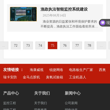
现多为LED背光）通过彩色滤光片呈现色
测、可控”的智慧食堂安防体系，已成为众
司，我们致力于为各类院校提供信息系统
动应急响应现场报警（声光警示+语音提
彩 我们在弱电施工中常用于室内精细显示
多学校的迫切需求。 二、 系统核心建设内
集成、数据中心机房建设、网络架构优
渔政执法智能监控系统建设
醒）监控中心弹窗预警，值班人员快速响
场景LED屏（发光二极管显示屏）：每个
容：监控与气体监测双管齐下1. 高清视频
化、智能化弱电施工等一站式解决方案，
应联动公安、消防、急救等部门，缩短救
2025年08月14日
像素点由红、绿、蓝LED灯组成无需背
监控系统视频监控是食堂安全的核心子系
助力智慧校园建设。 一、网络建设：构建
援时间 3. 智慧水务大数据平台整合水位、
光，LED自发光通过调节LED亮度直接呈
渔业资源的日益紧张和环境保护要求的
统，校园监控系统建强调高清、智能、全
高速稳定的校园网络校园网络是信息化建
流速、天气等数据，评估风险等级电子围
现色彩LED屏项目多用于大尺寸户外展
不断提高，渔政执法工作面临着前所未有
覆盖。无死角覆盖： 在食堂出入口、取餐
设的核心基础，我们采用先进的网络架构
栏技术，划定危险区域，禁止人员进入数
示 二、应用场景建议适合LCD屏的场景：
的挑战。作为成都领先的弱电工程公司，
窗口、后厨操作间、仓库、储藏室、就餐
设计，确保高速、稳定、安全的网络环
据可视化分析，优化防溺水管理策略 4. 太
会议室显示系统（成都弱电工程公司常推
我们致力于通过智能化弱电系统建设，为
区、收银台等关键位置部署高清网络摄像
境：全光网部署：采用光纤到楼或光纤到
阳能供电+无线传输采用防水防雷弱电施工
荐）商场室内信息屏 安防监控中心需要精
渔政部门提供全方位的技术解决方案。本
机。确保对人员活动、食品加工流程、物
桌面，提升数据传输效率。无线覆盖：部
方案，适应河道复杂环境太阳能+锂电池双
细显示的画面（如设计审稿） 适合LED屏
...
72
73
74
75
76
77
78
...
文我们将详细介绍渔政执法智能监控系统
资流向进行全程记录。智能分析赋能： 采
署高密度无线AP，实现教学楼、宿舍、图
供电，保障系统稳定运行4G/5G无线传
的场景：户外广告大屏（LED屏主流应
的关键组成部分，包括智能监控系统、数
用AI智能摄像机，实现诸多智慧功能：明
书馆等区域无缝漫游。网络安全：配置防
输，减少布线难度，提升部署效率 三.弱电
用）舞台背景显示大型体育场馆远距离观
据库建设、数据存储与安全、可视化展示
厨亮灶： 将后厨画面实时投屏至就餐区，
火墙、入侵检测系统及上网行为管理，保
施工关键环节：专业保障系统稳定运行作
看的公共信息发布 三、选购注意事项环境
以及配套网络系统等。 一、智能监控系统
展示规范操作，让师生吃得放心。区域入
障数据安全。 二、数据中心机房：建设信
为经验丰富的成都弱电工程公司，我们在
因素：户外必须选择高防护等级LED屏，
智能监控系统在渔政执法中的应用，彻底
侵检测： 对非工作时间进入后厨、仓库等
息系统心脏数据中心机房是学院信息系统
河道防溺水系统建设中严格把控以下环
友情链接 ：
室内精细显示可选LCD观看距离：近距离
海康威视
锐捷网络
电路板生产厂家
西奥
改变了传统人工巡查模式。我们的解决方
敏感区域的行为自动报警。人员聚集预
的核心枢纽，我们提供专业的机房建设方
节： 设备选型：防水、防雷、耐高温设
优选LCD，远距离LED效果更好预算考
案包括：高清视频监控网络：部署具备AI
警： 在取餐高峰期，自动检测排队区域人
瑞卡安防
金马点胶机
臭氧试验箱
工业机器人
案：模块化设计：采用冷热通道隔离、精
备，适应户外环境管线敷设：隐蔽工程标
量：小尺寸LCD成本低，大尺寸LED性价
识别功能的高清摄像头，实现24小时不间
员密度，提示管理人员进行疏导，避免拥
密空调、UPS不间断电源，确保设备稳定
准化施工，避免人为破坏系统集成：视频
比更高维护便捷性：LED采用模块化设
断监控，自动识别非法捕捞行为.红外热成
堵踩踏。行为分析： 可识别工作人员是否
运行。智能化监控：部署动环监控系统，
监控、报警系统、智慧水务平台无缝对接
计，更易维护更换作为成都专业的弱电施
像技术：夜间监控能力提升300%，确保全
穿戴工作服、帽、口罩，规范食品安全管
实时监测温湿度、电力、消防等状态。绿
产品中心
关于我们
新闻中心
防雷接地：符合国家防雷标准，保障设备
工企业，我们建议客户根据实际使用场
天候执法无死角.智能行为分析：通过深度
理。后端高效管理： 采用NVR（网络视频
色节能：选用高效服务器、虚拟化技术，
安全运维保障：远程监测+定期巡检，确保
景、预算和安装环境综合考量。对于商业
学习算法，自动识别可疑渔船和行为模式.
录像机）或视频云存储方案，实现录像资
降低PUE值，减少能源消耗。 三、办公区
监控工程
关于我们
系统长期稳定 智慧水务+防溺水，打造安
公司新闻
综合体项目，往往需要LED与LCD组合方
移动执法终端：与固定监控点形成互补，
料的长周期、高安全存储。授权管理人员
域音频系统：提升会议与教学体验针对会
全暑假防溺水智能预警系统不仅是技术升
案，兼顾不同区域的显示需求。 四、弱电
弱电工程
荣誉资质
构建天地一体化的监控网络.作为成都弱电
弱电动态