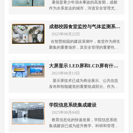
暑假是青少年溺水事故的高发期，成都
作为水系发达的城市，河道安全管理尤为
重要。作为专业的成都弱电工程公司，我
们依托智慧水务技术，打造先进的成都河
道防溺水智能预警系统，通过智能化弱电
成都校园食堂监控与气体监测系统
施工手段，为暑期防溺水提供科技保障，
建设
2025年08月22日
守护市民生命安全。 一．暑假防溺水痛点
在智慧校园的建设浪潮中，食堂作为师生
与智能预警系统的必要性每年暑假，因野
聚集的重要场所，其安全管理的重要性不
泳、戏水导致的溺水事件频发，传统的人
言而喻。一套稳定、高效、智能的安防系
工巡查和警示牌难以实现全天候、全覆盖
统，不仅是保障师生饮食安全的关键屏
的安全管理。防溺水智能预警系统通过AI
障，更是校园现代化管理水平的集中体
大屏显示 LED屏和LCD屏有什么
智能监控、声光报警、远程联动等技术，
现。作为成都地区专业的弱电工程公司，
区别
2025年08月13日
有效解决以下问题： 危险水域无人监管 →
我们将从技术角度探讨校园食堂监控系统
24小时智能监控，自动识别危险行为人工
显示屏技术已成为商业展示、公共信息
与气体监测系统的综合建设方案。 一、 为
巡查效率低 → AI算法精准预警，减少漏报
发布和智能建筑的重要组成部分。作为成
何校园食堂需要一套综合安防系统？传统
误报 应急响应滞后 → 多级联动，快速通
都专业的弱电工程公司，我们经常接到客
食堂管理往往依赖于人工巡查，存在视觉
知管理人员和救援单位 防溺水宣传不足 →
户咨询：LED屏和LCD屏到底有什么区
盲区、响应滞后、取证困难等问题。尤其
智能语音提醒+LED警示屏，增强安全意
别？这里我们将为您详细解析这两种主流
学院信息系统集成建设
是在成都这样人口密集的大城市，校园食
识 二.防溺水智能预警系统核心技术1. AI智
显示技术的差异，帮助您在选择时做出更
2025年08月04日
堂人流量大、环境复杂，面临着食品安
能监控+行为识别部署高清红外摄像头，支
明智的决策。 一、技术原理差异LCD屏
全、人员安全、消防安全、燃气安全等多
教育信息化的快速发展，学院信息系统
持夜间监控采用深度学习算法，识别游
（液晶显示屏）：采用液晶分子偏转原理
重挑战。因此，一次彻底的 成都监控改造
集成建设已成为提升教学、科研和管理效
泳、戏水、落水等危险行为自动触发声光
控制光线通过需要背光源（早期为CCFL，
升级，集成多种传感技术，构建“可视、可
率的关键。作为成都专业的弱电工程公
报警，驱离靠近危险水域的人员 2. 多级联