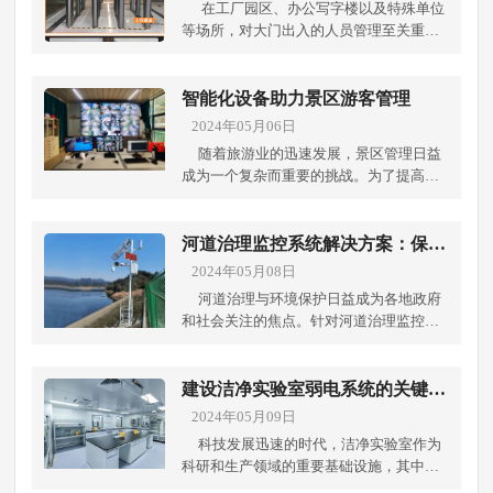
在工厂园区、办公写字楼以及特殊单位
等场所，对大门出入的人员管理至关重
要。传统的门禁系统存在诸多痛点，如门
禁卡容易丢失、被盗用，管理不便，不易
控制人员权限，安全性不高等问题。成都
智能化设备助力景区游客管理
弱电工程公司为了解决这些问题，采用人
2024年05月06日
行通道、人脸门禁和电梯人脸梯控等现代
随着旅游业的迅速发展，景区管理日益
化技术手段来构建一套完善的出入管理系
成为一个复杂而重要的挑战。为了提高景
统。 场景人员管理痛点：门禁卡丢失或被
区管理效率、优化游客体验，智能化设备
盗用： 传统门禁系统使用门禁卡，容易丢
成为一种不可或缺的管理手段。成都弱电
失或被他人盗用，造成安全隐患。管理不
工程公司带你了解智能化设备如何帮助景
河道治理监控系统解决方案：保障
便： 需要频繁更换门禁卡、设置权限繁
区进行游客管理： 1. 门禁系统和安检设
水域安全与环境健康
2024年05月08日
琐，管理效率低下。安全性不高： 门禁卡
备：智能门禁系统能够实现对游客进出景
易被复制或伪造，安全性无法保障。控制
河道治理与环境保护日益成为各地政府
区的精准控制，并记录游客的身份信息，
权限困难： 无法有效控制不同人员的进出
和社会关注的焦点。针对河道治理监控系
以便追踪和管理。同时，配备先进的安检
权限，管理混乱。解决方案：人行通道管
统的需求，成都弱电工程公司提出了一套
设备，如X光机和金属探测器，确保游客
理： 在园区或单位的主要出入口设置人行
综合性的解决方案，旨在解决河道痛点、
携带物品的安全。 2. 摄像监控系统：利用
通道，采用人脸识别技术进行验证和识
确保水域安全、加强环境监控、提升工作
建设洁净实验室弱电系统的关键要
智能摄像监控系统对景区各个区域进行实
别。通过人脸识别，避免了门禁卡丢失或
监控效率，并明确视频储存的要求和期
点
2024年05月09日
时监测，监控人流密度和行为举止。通过
被盗用的问题，提高了安全性。通道设备
限。 解决河道痛点水质污染针对水质污染
人工智能技术，系统能够自动识别异常情
科技发展迅速的时代，洁净实验室作为
智能化，自动开启关闭，提升通行效
问题，部署水质监测传感器，实时监测水
况并及时报警，提高景区安全性和管理效
科研和生产领域的重要基础设施，其中弱
率。 人脸门禁系统： 在办公楼或重要区域
体中的污染指标，如COD、BOD、氮磷
率。 3. 智能导览设备：提供智能导览设
电系统的设计和建设也是缺一不可的关
设置人脸识别门禁系统。员工可以通过人