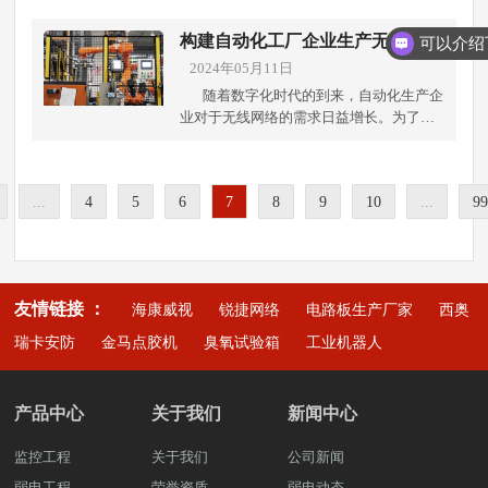
等，并建立污染源溯源系统，以快速定位
备，如智能手机App或手持导览器，为游
键。洁净实验室的弱电系统不仅要满足实
脸识别快速进出，无需携带门禁卡或输入
并采取相应治理措施，保障水质安全。 洪
客提供个性化的导览服务。这些设备可以
验过程的需求，还需确保实验环境的安
构建自动化工厂企业生产无线网络
密码，管理更加便捷高效。后台系统可以
涝灾害针对洪涝灾害，在关键位置安装水
提供详细的景点信息、路线规划和语音导
全、稳定和高效。成都弱电工程公司带你
的设计思路
灵活设置不同人员的权限，确保安全管
2024年05月11日
位监测设备和流量计，实时监测河道水位
览，帮助游客更好地了解景区并规划行
探讨建设洁净实验室弱电系统的关键要
理。 电梯人脸梯控系统： 在多层建筑的电
和流量变化，并结合预警模型，建立洪水
随着数字化时代的到来，自动化生产企
程。 4. 智能化票务系统和排队管理系统：
点。 1.电力系统是洁净实验室弱电系统的
梯入口设置人脸梯控系统。只有经过验证
预警系统，及时发布预警信息，提高防洪
业对于无线网络的需求日益增长。为了提
采用智能化票务系统，实现在线预订和电
基础。电力系统需要提供稳定可靠的电能
的员工才能使用电梯，增强了建筑内部的
减灾的效率和准确性。 生态破坏为了保护
高生产效率和灵活性，自动化工厂也需要
子门票发放，减少游客排队等候时间。同
供应，以支持实验设备和实验过程的正常
安全性。可以设置不同权限，限制员工进
和修复河道生态系统，我们将设置生态监
建立可靠的无线网络基础设施。然而，在
时，引入智能排队管理系统，通过预约入
运行。另外，为了应对突发的停电情况，
入特定楼层，保障机密区域的安全。 数据
测点，监测生物多样性、植被覆盖率等指
设计和实施这样一个系统时，需要考虑许
园时间和虚拟排队，优化游客流动，提高
配置备用电源系统如UPS和发电机也是必
整合与管理平台： 将人行通道、人脸门
标，及时发现并解决生态问题，促进河道
...
4
5
6
7
8
9
10
...
99
多因素，包括网络覆盖范围、设备选型、
游客满意度。 5. 智能化灯光控制系统：安
不可少的。 2.照明系统在洁净实验室中也
禁、电梯人脸梯控等系统数据整合到统一
生态平衡的恢复和发展。确保水域安全视
安全性等。成都弱电工程公司就构建自动
装智能化灯光控制系统，根据天气和时间
起着至关重要的作用。良好的照明系统不
的管理平台。通过平台可以实时监控人员
频监控系统在关键位置设置高清摄像头，
化工厂企业生产无线网络的设计思路： 生
自动调节景区内的照明设施。这不仅能够
仅可以提供充足而均匀的照明，保障实验
出入情况，分析数据，提供报表和报警功
实时监控河道情况，防止非法活动和事故
产需求分析：在设计无线网络之前，首先
提升夜间游览体验，还能节约能源、降低
人员的工作效率和安全，还可以通过使用
能，及时发现异常情况并采取措施。安全
发生，并配备智能分析系统，自动识别异
需要了解企业的需求。这包括确定覆盖范
运营成本。想了解详细的智慧景区的建设
节能照明设备如LED灯具来降低能源消
防护措施： 加强系统安全性，采用加密通
友情链接 ：
常行为，提高安全监控的效率和准确
海康威视
锐捷网络
电路板生产厂家
西奥
围，如；生产车间、仓库、办公区域以及
解决方案。可拨打雨沐晴风科技全国统一
耗。 3.通信网络系统是洁净实验室弱电系
讯、权限管理、定期更新系统补丁、备份
性。 入侵检测针对河道周边的入侵问题，
可能的室外区域。确定设备数量和类型，
服务热线，也可上抖音搜索弱电壳子哥，
瑞卡安防
金马点胶机
臭氧试验箱
工业机器人
统中的另一个重要组成部分。稳定安全高
数据等措施，保障系统稳定可靠。 总结：
我们将部署入侵检测系统，利用红外感应
以及评估网络的性能要求。根据生产流程
联系弱电壳子哥。 成都弱电工程公司雨
速的网络连接是实验数据传输和实时监控
通过人脸识别技术和智能化设备，建立完
等技术，及时发现并报警异常行为，确保
和业务需求，确定网络的性能指标，如带
沐晴风科技有限公司注册于2017年，公司
的基础，因此需要同时配备有线和无线网
善的出入管理系统，解决传统门禁系统存
水域安全和秩序稳定。 加强环境监控水质
宽需求、延迟要求等。 网络系统规划：根
坐落于四川成都，注册资金1000万元，公
络设备，并采取网络安全措施以防止未经
产品中心
关于我们
新闻中心
在的诸多痛点，提升安全性、管理效率和
监测建立完善的水质监测网络，实时监测
据需求分析的结果，制定网络规划。结合
司荣获“AAA企业信用”“重合同守信用”等
授权的访问。 4.安防监控系统对于保障洁
便利性，为园区、办公楼及特殊单位提供
水质指标，并定期生成水质监测报告，为
现场实地勘察，确定每个区域的AP安装位
荣誉证书，“雨沐晴风科技”14年专注于智
净实验室的安全至关重要。通过监控摄像
监控工程
关于我们
可靠的出入管理保障。 以上是门禁系统建
公司新闻
相关部门和决策者提供科学依据，推动水
置，确保信号覆盖均匀，最小化信号死
能安防弱电工程服务商，服务过3000+知
头和入侵检测系统，可以全方位监控实验
设特点，想了解更多关于人员出入管理的
环境保护工作的开展。 生态监测为了更好
弱电工程
荣誉资质
角。在自动化工厂中，可能需要考虑到生
弱电动态