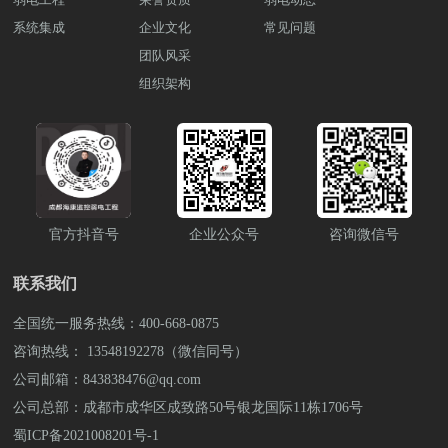
名企业，成功落地 9980+弱电工程项目。
室，并及时发现和应对安全威胁。对于特
解决方案或设备采购。可拨打雨沐晴风科
地了解河道生态环境的变化，建立生态监
产设备的布局和运行状态对信号传输的影
系统集成
企业文化
殊实验室采用防爆摄像机，结合门禁系
常见问题
技全国统一服务热线：400-668-
测体系，监测植被覆盖率、水生生物群落
响。避免信道干扰，合理分配AP的信道，
统，可以有效控制实验室的出入口，验证
0875 或 13548192278 李经理（微信同
团队风采
结构等指标，及时发现并解决生态问题，
采用自动信道选择技术（如DFS）来优化
授权人员可以进入实验。 5.环境监测系统
号)，也可上抖音搜索弱电壳子哥，联系弱
实现水域生态与经济的可持续发展。 提升
信道利用。 网络设备选型：选择符合自动
组织架构
也是洁净实验室弱电系统中的重要组成部
电壳子哥。成都弱电工程公司雨沐晴风科
工作监控效率设备状态监测我们将建立设
化工厂环境要求的无线设备，这些设备应
分。通过监测温度、湿度、气压等环境参
技有限公司注册于2017年，公司坐落于四
备状态监测系统，实时监测监控设备的运
该具有良好的抗干扰能力、高可靠性和稳
数，以及实验室内空气质量，保持实验环
川成都，注册资金1000万元，公司荣
行状态，及时发现并处理设备故障，确保
定性，并且能够满足工厂环境的特殊要
境的稳定和舒适，并及时发现并处理环境
获“AAA企业信用”“重合同守信用”等荣誉
监控系统的稳定运行和数据的准确性。 数
求，如耐高温、耐震动等。同时，还应考
异常情况。 6.数据中心系统和声音与视频
证书，“雨沐晴风科技”14年专注于智能安
据分析与决策支持对监测数据进行统计分
虑设备的管理和维护成本。 安全性设计：
系统也是建设洁净实验室弱电系统时需要
防弱电工程服务商，服务过3000+知名企
析和挖掘，为相关部门和决策者提供科学
由于自动化工厂可能涉及到敏感信息和关
考虑的重要因素。数据中心用于存储和管
业，成功落地 9980+弱电工程项目。
依据和决策支持，推动河道治理工作的深
键业务数据，因此网络安全至关重要。采
理实验数据，而声音与视频系统则支持实
官方抖音号
企业公众号
咨询微信号
入开展。视频储存期限存储期限根据《安
取适当的安全措施，如加密技术、访问控
验人员之间的沟通和协作。建设洁净实验
全防范工程技术标准》为国家标准，编号
制、防火墙等，确保网络的安全性和数据
室弱电系统需要综合考虑电力系统、照明
为GB50348-2018，视频图像信息保存期限
的保密性。配置访问控制列表（ACL）限
联系我们
系统、通信网络系统、安防监控系统、环
不应少于 30d;防范恐怖袭击重点目标的视
制未授权设备的接入，避免未经授权的用
境监测系统、数据中心系统和声音与视频
频图像信息保存期限不应少于90d。想了解
户连接到网络。 容量规划：预估未来网络
全国统一服务热线：400-668-0875
系统等多个方面，确保系统能够满足实验
具体的河道监控治理建设方案。可拨打雨
的容量需求，并确保网络能够满足日益增
室的功能需求，并保证安全可靠运行。想
咨询热线： 13548192278（微信同号）
沐晴风科技全国统一服务热线，也可上抖
长的设备连接数量和数据流量。采用技术
了解更多关于洁净实验室弱电系统的解决
音搜索弱电壳子哥，联系弱电壳子哥。
公司邮箱：843838476@qq.com
手段，如负载均衡、频谱管理等，优化网
方案和设备采购。可拨打雨沐晴风科技全
成都弱电工程公司雨沐晴风科技有限公司
络性能，提高容量利用率。 监控和管理：
公司总部：成都市成华区成致路50号银龙国际11栋1706号
国统一服务热线：400-668-
注册于2017年，公司坐落于四川成都，注
配置网络监控和管理系统，实时监测网络
0875 或 13548192278 李经理（微信同
蜀ICP备2021008201号-1
册资金1000万元，公司荣获“AAA企业信
运行状态、设备健康状况和数据流量。配
号)，也可上抖音搜索弱电壳子哥，联系弱