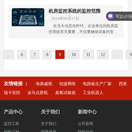
灾风险，为采取预防措施提供数据支
时，需要注意防水防尘，确保设备的安全
水利发电站常见的一些弱电系统： 1.监控
远程控制，确保信息传达的效果和可靠
持。 同时报警系统在水安全中扮演着关键
运行。 调试与测试：在安装完成后进行系
系统：监控系统是水利发电站中至关重要
机房监控系统的监控范围
性。 4.环境控制系统：商业综合体的环境
角色。水位报警器、水质报警器等能够在
统调试和测试，确保各设备正常工作、数
的弱电系统之一，用于实时监测水利工程
控制系统设计旨在监测和调节建筑内的温
2024年06月27日
检测到异常情况时发出警报，提醒人们采
据准确采集，并能够实现预期功能。 用户
设施的运行状态，包括水位、流量、压
度、湿度、空气质量等参数，以提供舒适
取相应的灾害防御措施，从而减少损
在当今信息化时代，企业单位的机房监
培训：对使用人员进行培训，使其了解监
力、温度等参数。监控系统可以通过传感
的工作和生活环境。弱电系统设计需要包
失。 泵站控制系统也是必不可少的。水泵
控系统至关重要，不仅要确保设备的安全
控系统的操作方法和注意事项。合格的使
器采集数据，并将数据传输到监控中心进
括传感器、控制器和监测设备的布置，建
控制器、水泵变频器等设备用于控制泵站
稳定运行，还需要有效应对各种潜在的安
用人员能够更好地保证监控系统的正常运
行实时监视和分析，以确保水利工程的安
立环境数据采集和传输网络，实现对环境
的运行，确保有效地控制排水或供水操
全威胁和环境风险。成都弱电工程公司将
行。 定期维护：建立定期检查和维护机
全和稳定运行。 2.通信系统：水利发电站
参数的实时监测和调节。 5.电力管理系
作，应对水灾或干旱等气候影响。 通信设
探讨如何综合考虑安全、稳定性和效率等
制，确保监控系统持续稳定运行。定期维
需要一个可靠的通信系统来实现内部各设
统：商业综合体的电力管理系统设计旨在
备的作用快速稳定。紧急呼叫系统、应急
...
6
7
8
9
10
11
12
...
9
因素，设计一个全面的机房监控解决方
护有助于延长系统的使用寿命并提高工作
备之间以及与外部监管部门之间的数据传
对电力进行有效监测和管理，确保电力的
通信设备等在水灾发生时能够进行紧急通
案。 1. 设备监控服务器监控：为了实时监
效率。 总结：冷冻库监控系统的规划与建
输和通信。通信系统包括有线通信和无线
安全和高效利用。弱电系统设计需要考虑
讯和求救，及时组织开展救援行动，挽救
测服务器的运行状态，我们将部署开源监
设需要密切关注设备的选型和安装质量，
通信，如电话系统、对讲系统、无线网络
如何连接电表、电力监测设备和远程控制
人民群众生命和财产安全。 水闸控制系统
控软件，如Zabbix或Nagios。这些工具能
保证系统的稳定性和可靠性。合理的布局
等，以确保水利电站各部门之间及时的进
器，以建立电力数据采集和传输网络，实
和防汛监测设备也起着至关重要的作用。
够监控CPU利用率、内存使用情况、磁盘
和有效的维护将有助于延长系统的使用寿
行沟通和信息交流。 3.安防系统：安防系
现对电力消耗的监测和调节，提高电力利
友情链接 ：
水闸控制系统用于自动或远程控制水闸的
海康威视
锐捷网络
电路板生产厂家
西奥
空间等关键指标，并设定定期巡检和实时
命并提高工作效率。如果有专业工程师和
统用于保障水利电站的安全，包括视频监
用效率。通过细致地规划和设计商业综合
开启和关闭，以调节水流，预防洪灾发
报警机制，确保服务器在最佳状态下运
技术人员参与，能够更好地确保监控系统
瑞卡安防
金马点胶机
臭氧试验箱
工业机器人
控系统、入侵报警系统、门禁系统等。这
体的弱电系统，可以确保各种功能和设备
生。而雨量计、水位测量仪等防汛监测设
行。 网络设备监控：网络设备的稳定性对
的顺利建设和运行。因此，在规划和建设
些系统可以帮助监控水电站周边环境，预
能够协同工作，为建筑内的业务和活动提
备则能够监测降雨情况和河流水位，提前
保密单位至关重要。我们将采用专业的网
冷冻库监控系统时，务必认真对待上述关
防盗窃和破坏行为，确保水利电站设施和
供可靠的技术支持，提升用户体验和建筑
预警可能发生的洪灾。通过监测监控、控
络管理软件，如SolarWinds或PRTG，监控
键要点，以确保系统的高效运行和长期稳
人员的安全。 4.照明系统：照明系统为水
产品中心
关于我们
新闻中心
运行效率。想了解更多关于商业综合体的
制和通讯等功能，这些弱电设备帮助我们
交换机、路由器、防火墙等设备的状态、
定性。想了解更多关于智慧冷库的解决方
利电站的各个区域提供良好的照明条件，
解决方案和设备采购。可拨打雨沐晴风科
了解水环境情况，及时预警和防范水洪风
带宽使用情况和连接状态。通过设置详细
案和设备采购。可拨打雨沐晴风科技全国
包括室内照明和室外照明。照明系统不仅
监控工程
关于我们
技全国统一服务热线：400-668-
公司新闻
险，保障生命财产安全。 想了解更多关于
的阈值警报，我们能够迅速响应网络设备
统一服务热线：400-668-
提高了工作效率和安全性，也为应急情况
0875 或 13548192278 李经理（微信同
水务治理的建设解决方案。可拨打雨沐晴
弱电工程
荣誉资质
故障或异常流量，确保网络的安全和稳定
弱电动态