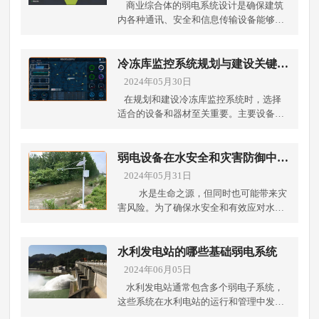
商业综合体的弱电系统设计是确保建筑
内各种通讯、安全和信息传输设备能够有
效运作的关键之一。成都弱电工程公司对
商业综合体弱电系统设计中几个重要方面
的更详细描述： 1.门禁和安防系统：在商
冷冻库监控系统规划与建设关键要
业综合体的门禁和安防系统设计中，首先
点
2024年05月30日
需要确定适当的门禁位置和监控摄像头布
在规划和建设冷冻库监控系统时，选择
置，以实现对出入口和关键区域的监控。
适合的设备和器材至关重要。主要设备和
弱电系统设计需要考虑如何布置门禁控制
器材包括传感器、数据采集装置、控制
器、读卡器、门磁传感器等设备，并建立
器、报警装置以及监控软件。这些设备在
相应的数据传输网络，确保门禁系统和安
保证冷冻库内环境符合要求、实现实时监
弱电设备在水安全和灾害防御中的
防系统能够正常联动工作。 2.通信系统：
控和远程访问等方面发挥着关键作用。在
重要作用
2024年05月31日
商业综合体的通信系统设计需要考虑到不
施工过程中，成都弱电工程公司建议需要
同业务和活动的通讯需求，包括电话、网
水是生命之源，但同时也可能带来灾
注意以下几个关键要点：设备选型：根据
络系统和无线通讯。弱电系统设计应包括
害风险。为了确保水安全和有效应对水
冷冻库的特点和需求，选择稳定可靠的传
光纤、网线和无线路由器等设备的布置，
灾，我们需要依靠各种弱电设备来进行监
感器、数据采集装置和控制器。确保设备
建立完善的通讯网络结构，以满足建筑内
测、控制和通讯。成都弱电工程公司总结
能够稳定运行并满足监控需求。 网络和通
各种通讯方式的需求，并确保通讯畅通无
了一些常见的弱电设备类型，它们在水安
水利发电站的哪些基础弱电系统
信：保证网络设施的稳定性和安全性，以
阻。 3.信显示系统：商业综合体通常需要
全和灾害防御中发挥着重要作用。 监控系
2024年06月05日
确保监控系统的正常运行和数据传输。稳
信息显示系统来展示广告、活动内容和重
统是至关重要的一环。包括水位监测设
定的网络是监控系统正常运行的基础。 布
水利发电站通常包含多个弱电子系统，
要通知。弱电系统设计需要考虑如何布置
备、水质监测设备、泄洪监测设备等，通
线与安装：合理规划传感器和设备的布局
这些系统在水利电站的运行和管理中发挥
视频输入输出设备、信号转换器和显示屏
过实时监测水体状态和变化，及时发现水
位置，避免互相干扰并方便维护。在安装
着重要作用。成都弱电工程公司带你了解
等设备，以实现多媒体内容的高清显示和