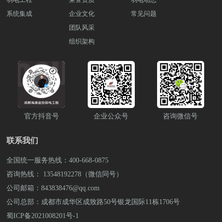
0875 或 13548192278 李经理（微信同
提供必要的照明支持。 5.防雷系统：防雷
号)，也可上抖音搜索弱电壳子哥，联系弱
风科技全国统一服务热线，也可上抖音搜
性。 2. 环境监控温度和湿度监控：为防止
号)，也可上抖音搜索弱电壳子哥，联系弱
系统集成
企业文化
系统用于保护水利电站设备和建筑免受雷
常见问题
电壳子哥。 成都弱电工程公司雨沐晴风
索弱电壳子哥，联系弱电壳子哥。 成都
因环境问题引发的硬件损坏，我们将安装
电壳子哥。 成都弱电工程公司雨沐晴风
击损害，包括接地系统、避雷针等。防雷
科技有限公司注册于2017年，公司坐落于
团队风采
弱电工程公司雨沐晴风科技有限公司注册
精确的环境传感器，实时监测机房内的温
科技有限公司注册于2017年，公司坐落于
系统的设置可以有效减少雷击对水利电站
四川成都，注册资金1000万元，公司荣
于2017年，公司坐落于四川成都，注册资
度和湿度。通过设定温湿度警报阈值，及
组织架构
四川成都，注册资金1000万元，公司荣
设施的影响，保障设备和人员的安
获“AAA企业信用”“重合同守信用”等荣誉
金1000万元，公司荣获“AAA企业信用”“重
时响应任何异常情况，确保设备在适宜的
获“AAA企业信用”“重合同守信用”等荣誉
全。 6.UPS系统：UPS（不间断电源）系统
证书，“雨沐晴风科技”15年专注于智能安
合同守信用”等荣誉证书，“雨沐晴风科
工作环境中运行。 电力监控：电力稳定性
证书，“雨沐晴风科技”15年专注于智能安
用于提供电力备份，确保在电力中断时水
防弱电工程服务商，服务过3000+知名企
技”15年专注于智能安防弱电工程服务商，
是保证设备持续运行的关键。将部署电力
防弱电工程服务商，服务过3000+知名企
利电站的关键核心设备能够继续正常运
业，成功落地 9980+弱电工程项目
服务过3000+知名企业，成功落地 9980+弱
监控设备，监测主供电和UPS备用电源的
业，成功落地 9980+弱电工程项目。
行，防止因停电而导致的设备故障和数据
电工程项目。
状态、电流和电压。定期的电力负载警报
丢失。这些弱电系统共同组成了水利电站
将有助于预防电力问题对设备稳定性的潜
的基础设施，为水利电站的安全、稳定和
在影响。 3. 安全监控入侵检测与防护：为
高效运行提供了重要支持。想了解更多关
官方抖音号
企业公众号
咨询微信号
应对不断演变的安全威胁，我们将实施入
于智慧水利发电站的解决方案和设备采
侵检测系统和高效的防火墙。这些系统将
购。可拨打雨沐晴风科技全国统一服务热
监控和阻止未授权访问和恶意攻击，并通
联系我们
线：400-668-0875 或 13548192278 李经理
过行为分析和异常检测，识别潜在的安全
（微信同号)，也可上抖音搜索弱电壳子
威胁并迅速作出响应。 物理安全：机房的
全国统一服务热线：400-668-0875
哥，联系弱电壳子哥。 成都弱电工程公
物理安全同样重要，采用安装高清监控系
司雨沐晴风科技有限公司注册于2017年，
咨询热线： 13548192278（微信同号）
统，监视机房的人员进入和离开情况。同
公司坐落于四川成都，注册资金1000万
公司邮箱：843838476@qq.com
时，配置先进的人脸或虹膜门禁系统，严
元，公司荣获“AAA企业信用”“重合同守信
格限制只有授权人员可以进入机房区域，
公司总部：成都市成华区成致路50号银龙国际11栋1706号
用”等荣誉证书，“雨沐晴风科技”15年专注
从而确保设备的物理安全性。 4. 数据分析
于智能安防弱电工程服务商，服务过
蜀ICP备2021008201号-1
和报告性能分析和报告：监控软件将生成
3000+知名企业，成功落地 9980+弱电工程