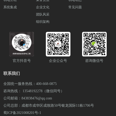
2017年，公司坐落于四川成都，注册资金
量。 此外，传感器技术还可应用于作物生
的安全事件，验证系统的响应速度和准确
学生的学习情况和兴趣爱好，自动生成个
1000万元，公司荣获“AAA企业信用”“重合
系统集成
企业文化
长监测中。通过安装作物生长传感器，可
常见问题
性。此外，还应对景区的安全人员和管理
性化的学习推荐内容，帮助学生更好地选
同守信用”等荣誉证书，“雨沐晴风科技”14
以实时监测作物的生长状态、病虫害情况
团队风采
人员进行系统操作培训，确保他们能够熟
择学习资源和课程，提高学习效率。 数据
年专注于智能安防弱电工程服务商，服务
等重要信息，及时发现问题并采取措施解
练使用系统。 四、运维与升级系统部署
分析与挖掘：具备数据分析和挖掘功能，
组织架构
过3000+知名企业，成功落地 9980+弱电工
决，提高作物产量和品质。同时，传感器
后，进入运维阶段。定期对硬件进行检查
通过大数据分析，挖掘学生的学习行为和
程项目。
结合图像识别技术，可以实现对植被覆盖
和维护，及时更新软件，是确保系统长期
规律，为学校教育决策提供科学依
度、作物密度等信息的智能获取，为农民
稳定运行的关键。同时，随着技术的发展
据。 二、应用效果提升教学效率：智能化
提供精准的农业决策支持。 在未来，随着
和景区需求的变化，系统也需要不断升级
课堂教学管理系统的应用可以减轻教师的
人工智能、云计算等技术的不断发展，传
优化，以适应新的安全管理需求。 五、法
教学负担，提高教学效率，节省教学资
感器技术在农业种植环境监测中的应用将
律法规遵守在设计、实施和运营过程中，
源，让教师有更多精力关注教学内容和方
会更加智能化、自动化。农业生产将进一
必须严格遵守国家和地区的相关法律法
法的改进。 促进个性化学习：系统根据学
步迈向数字化、智能化的时代，种植单位
官方抖音号
企业公众号
咨询微信号
规，尤其是关于数据保护和隐私权的规
生的不同需求和学习情况，提供个性化的
将更加便利地获取到农业生产所需的关键
定。确保系统的合法合规运行，是实现其
学习资源和辅导方案，帮助学生发挥潜
信息，从而实现精准农业管理，推动农业
长期价值的基础。景区智能化安防监控系
能，实现个性化学习目标。 加强教育管
联系我们
产业的转型升级。总结：传感器技术在农
统的设计与实施是一个系统工程，需要跨
理：系统的数据分析和挖掘功能可以帮助
业种植环境监测中的应用极大地促进了农
学科的知识和技能。通过科学规划和精心
学校管理者更好地了解学生的学习状态和
全国统一服务热线：400-668-0875
业生产的可持续发展。种植单位可以借助
实施，这样的系统能够显著提升景区的安
学校的教学质量，及时发现问题并采取有
传感器技术更科学地管理农田、提高作物
咨询热线： 13548192278（微信同号）
全管理水平，为游客提供更加安全、便捷
效措施加以改进。 拓展教育边界：智能化
产量，实现资源的合理利用，环境的保
的旅游体验。想了解详细的智慧景区的建
公司邮箱：843838476@qq.com
课堂教学管理系统的应用可以突破时间和
护，推进乡村振兴建设，为农业的可持续
设解决方案。可拨打雨沐晴风科技全国统
空间的限制，实现在线教学和远程教育，
公司总部：成都市成华区成致路50号银龙国际11栋1706号
发展贡献力量。想了解详细的智慧农业的
一服务热线，也可上抖音搜索弱电壳子
拓展教育边界，让更多学生受益于优质教
建设解决方案。可拨打雨沐晴风科技全国
蜀ICP备2021008201号-1
哥，联系弱电壳子哥。 成都弱电工程公
育资源。它将为学校教育带来更多的便利
统一服务热线，也可上抖音搜索弱电壳子