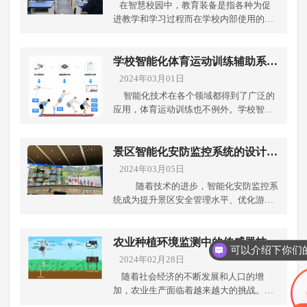
在智慧校园中，教育装备是指各种为促
进教学和学习过程而在学校内部使用的设
备和工具。这些教育装备通常具有智能
化、数字化或者创新性特点，旨在提高教
学效率、改善学习环境、丰富教学内容，
学校智能化体育运动训练辅助系统
并促进学生的全面发展。成都弱电工程公
的应用
2024年03月01日
司带你了解常见的教育装备及其用途包
智能化技术在各个领域都得到了广泛的
括： 智能教室设备：用途：支持教师进行
应用，体育运动训练也不例外。学校智能
多媒体教学和展示课件，提供交互式学习
化体育运动训练辅助系统的应用通常会涉
环境，促进师生互动。数字化教材和资
及到多种设备，成都弱电工程公司就常见
源：用途：提供电子书籍、数字教材、在
的设备包括： 传感器设备：用来监测学生
景区智能化安防监控系统的设计与
线教育资源等，方便学生获取丰富的学习
的运动状态和表现，例如运动追踪器、心
实施
2024年03月05日
资料和多样化的学习方式。实验室设备：
率监测器、动作捕捉设备等。通过这些传
用途：支持科学实验教学，帮助学生进行
随着技术的进步，智能化安防监控系
感器设备，系统可以实时获取学生的数
实践操作和科学研究，促进学科知识的深
统成为提升景区安全管理水平、优化游客
据，并进行分析和评估，可以针对每位学
入理解。计算机设备：用途：提供学生学
体验的重要手段。成都弱电工程公司旨在
生的实际情况制定相应的训练计划，帮助
习和教师教学的计算机辅助工具，支持信
探讨景区智能化安防监控系统的设计与实
他们更好地提高运动技能和身体素质。 视
息技术教育和编程学习。运动健身设备：
施流程，为需要建设智慧景区人士提供参
农业种植环境监测中的传感器技术
频设备：视频设备用于记录学生的训练过
用途：支持学校体育教育和学生体能锻
考。 一、项目规划与需求分析项目的成功
应用
2024年02月28日
程和动作表现，以及播放训练视频、示范
炼，促进学生身心健康发展。艺术教育设
实施始于深入的需求分析。首先，需要对
动作和讲解教程。视频设备可以帮助学生
随着社会经济的不断发展和人口的增
备：用途：提供音乐、美术、舞蹈等艺术
景区的具体情况进行全面评估，包括但不
更直观地了解和掌握运动技能，同时，记
加，农业生产面临着越来越大的挑战。如
教育所需的设备和工具，培养学生的艺术
限于景区的地形地貌、重要设施位置、历
录学生的训练数据和成绩，为教练和学生
何提高农业生产效率、保护环境、实现可
修养和审美能力。安全设备：用途：保障