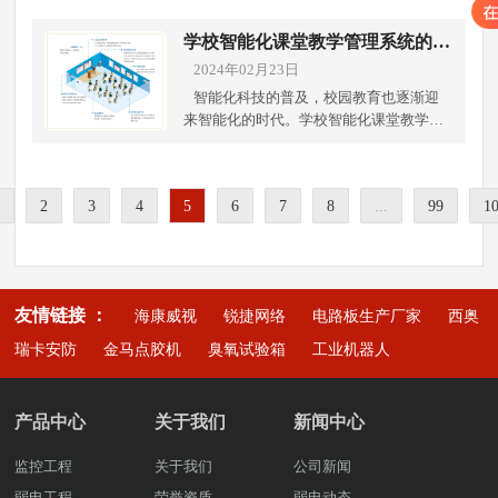
史游客流量数据等。此外，通过与景区管
提供参考和比对，帮助他们更好地了解训
持续发展成为当前需要解决的问题。针对
学校师生的安全，包括监控摄像头、门禁
理者、安全人员和游客的沟通，收集他们
练情况和进步情况。 虚拟实境设备：虚拟
这一背景下，传感器技术作为一种前沿技
学校智能化课堂教学管理系统的设
系统等安全设备。其他智能化设备：如智
对安防系统的期望和需求。这一阶段的目
实境设备可以提供虚拟的运动训练环境和
术，正逐渐成为农业种植环境监测中的得
计与应用
能图书馆设备、虚拟实境设备等，提供更
2024年02月23日
标是明确系统应实现的功能、性能指标以
互动游戏体验，增加训练的趣味性和挑战
力助手，发挥着越来越重要的作用。下面
加丰富的学习资源和教学体验。这些教育
及预算范围。 二、系统设计根据需求分析
智能化科技的普及，校园教育也逐渐迎
性。激发学生的学习热情，提高他们的参
由成都弱电工程公司带你了解农业种植环
装备的应用有助于推动教育现代化，提升
的结果，设计一套适合景区特点的智能化
来智能化的时代。学校智能化课堂教学管
与度和积极性。 计算机设备：用于运行智
境监测中传感器技术的应用。传感器技术
教学质量、满足个性化学习需求，丰富课
安防监控系统。系统设计应当包括以下几
理系统作为一种新型的教学工具，正在逐
能化体育运动训练辅助系统的软件程序，
在土壤监测中的应用为农业种植提供了全
堂教学方式，促进学生的综合素质发展。
个方面：硬件配置摄像头：选择合适类型
渐改变传统的教学方式，提升教学效果、
包括数据分析、训练计划制定、实时监控
面、精准的土壤信息。通过安装土壤检测
想了解详细的智慧校园的建设解决方案。
（如固定摄像头、球机）和分辨率的摄像
提供更好的学习体验和管理教学资源。成
和反馈等功能。计算机设备是系统的核心
仪，可以实时监测土壤的湿度、温度、营
可拨打雨沐晴风科技全国统一服务热线，
头，覆盖关键区域。传感器：部署入侵检
2
3
4
5
6
7
8
...
99
1
都弱电工程公司将介绍学校智能化课堂教
部分，承担着数据处理和运算的重要任
养元素含量等关键参数，帮助种植单位科
也可上抖音搜索弱电壳子哥，联系弱电壳
测、火灾报警等传感器，增强系统的预警
学管理系统的设计与应用。一、系统设计
务。 互联网设备：实现系统与云端服务器
学施肥、灌溉，提高土壤质量，增加作物
子哥。 成都弱电工程公司雨沐晴风科技
能力。存储与传输设备：确保有足够的存
教学资源管理：智能化课堂教学管理系统
之间的数据交换和同步，确保系统的稳定
产量。在传感器技术的支持下，种植单位
有限公司注册于2017年，公司坐落于四川
储容量和稳定的数据传输网络。软件开发
应包含教学资源的统一管理平台，包括教
运行和更新升级。以上所述，学校智能化
可以更好地了解土壤状况，有针对性地进
成都，注册资金1000万元，公司荣
视频分析：利用人工智能技术进行人脸识
学视频、课件、试题等各类资源的上传、
体育运动训练辅助系统的应用，为体育教
行农业生产管理，避免资源浪费，降低环
获“AAA企业信用”“重合同守信用”等荣誉
友情链接 ：
别、行为分析等，实现自动化监控。数据
海康威视
锐捷网络
电路板生产厂家
西奥
下载和共享功能，方便教师进行教学准备
育带来了新的机遇和挑战。通过系统的帮
境风险。 其次，传感器技术在气候监测中
证书，“雨沐晴风科技”14年专注于智能安
管理：建立数据库，对收集到的数据进行
和备课工作。 课堂互动工具：提供多种互
助，学生可以获得更科学、更系统的训
瑞卡安防
金马点胶机
臭氧试验箱
工业机器人
的应用为农业生产提供了重要依据。通过
防弱电工程服务商，服务过3000+知名企
存储、分析和管理。用户界面：开发友好
动方式，如在线投票、实时答题、讨论区
练，提高他们的运动技能和身体素质，促
建立气象传感器网络，可以实时监测气
业，成功落地 9980+弱电工程项目。
的操作界面，便于管理人员监控和调用数
等功能，促进师生互动，增强课堂氛围，
进他们全面健康发展。想了解详细的智慧
温、湿度、风速等气象数据，结合大数据
据。网络架构设计高效稳定的网络架构，
提高学生参与度和学习效果。 学生成绩管
校园的建设解决方案。可拨打雨沐晴风科
分析技术，预测气候变化趋势，提前做好
产品中心
关于我们
新闻中心
保证数据实时传输和处理的需要。 三、实
理：系统应具备学生成绩录入、统计和分
技全国统一服务热线，也可上抖音搜索弱
农业生产调整和准备。这不仅有利于应对
施与部署进入实施阶段。这一阶段主要工
析功能，支持个性化成绩管理和学生成绩
电壳子哥，联系弱电壳子哥。 成都弱电
极端天气事件，减少灾害损失，还可以优
监控工程
关于我们
公司新闻
作包括硬件安装、软件部署和系统测试。
动态跟踪，为教师和家长提供及时有效的
工程公司雨沐晴风科技有限公司注册于
化农业生产计划，提高农业生产效率和质
特别是系统测试环节，需要模拟各种可能
弱电工程
荣誉资质
学生成绩反馈。 智能推荐系统：可以根据
弱电动态