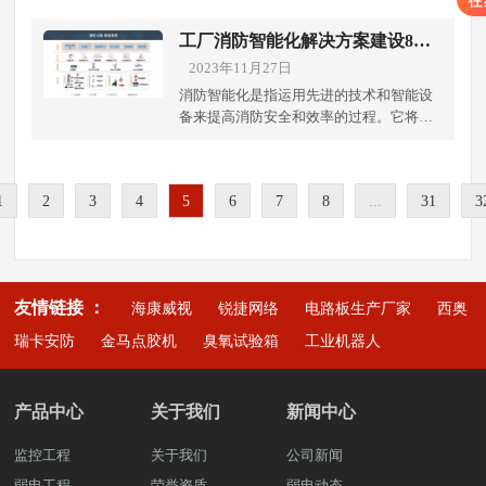
录视频数据。这一系统可以有效地监控可
器、摄像头、麦克风和扬声器，适应不同
书馆的安全，还能提升管理效率，为师生
止违禁物品上飞机，确保飞行安全。车
疑活动，增强居民的安全感，并提供事件
需求。专业设备：通常提供更高音质和画
提供一个安全、舒适的学习环境。成都弱
工厂消防智能化解决方案建设8步
站：高铁站和地铁站的安检门用于筛查乘
发生时的证据。 2.智能门禁系统智能门禁
质，适合复杂会议。耐用性强：独立设备
电工程公司从管理需求的角度出发，提出
法
客的随身物品，确保公共交通工具的安全
2023年11月27日
系统通过刷卡、指纹识别、面部识别等技
通常更耐用，适合长期使用。劣势：设置
建设学校图书馆监控系统的解决方案。 1.
运行，阻止非法物品进入车站和车厢。政
术控制人员的进出。这种系统可以有效防
消防智能化是指运用先进的技术和智能设
复杂：多个设备需要协同工作，布线和设
需求分析1.1 安全监控需求防盗防损防火：
府机构：在政府办公楼、法院等敏感场
止未经授权的人员进入小区，确保只有居
备来提高消防安全和效率的过程。它将现
置较为复杂。操作繁琐：不同设备操作界
监控系统实时监控图书馆内的各个区域，
所，安检门用于检查访客和员工的携带物
民和授权人员能够进入，提升了小区的安
代科技与消防领域相结合，利用传感器、
面和控制方法可能需要培训。空间占用：
防止书籍和设备的盗窃及损坏。保障人员
品，保障这些重要场所的安全。体育场馆
全性。 3.入侵报警系统入侵报警系统包括
监控设备、无线通信、大数据分析和人工
设备多，可能影响会议室布局和美观。维
安全：监测到可能的异常行为，如暴力事
与演出场所：在大型赛事和演唱会的入口
各种传感器和探测器，能够实时检测门窗
智能等技术，实现对火灾风险的监测、预
护难度：设备种类多，维护和故障排查较
件或安全隐患，并及时报警。监控出入
处，安检门有助于防止危险物品进入场
的破坏和非法入侵行为。当系统检测到异
1
2
3
4
5
6
7
8
...
31
3
警、控制和应急响应。将其运用在学校、
为困难。总的来说LED会议平板适合需要
口：对图书馆的主要出入口进行监控，以
地，维护活动的安全性和秩序。学校和医
常时，会立即发出警报，及时通知物业或
医院、商场、写字楼、制造业工厂园区等
高互动性和简便操作的场景，而传统会议
记录人员进出情况。1.2 运营管理需求访客
院：一些学校和医院也安装安检门，以保
安保人员，防止盗窃和破坏事件的发
场景，以下是成都弱电工程公司对工厂园
系统则适合对灵活性和专业性有更高要求
记录：系统应记录所有进出图书馆的访客
护师生和患者的安全，阻止潜在危险物品
生。 4.火灾报警系统火灾报警系统包括烟
区消防智能化的建设思路。 1.消防风险评
的情况。选择取决于会议需求、预算和空
信息，便于管理和查阅。设备监控：监控
的进入。 监测违禁品安检门能够检测多种
雾探测器、温度传感器等设备，用于监测
估：对工厂园区内部火灾风险进行评估，
间条件。了解详细的会议室智慧平板或会
图书馆内的设备，如电脑、打印机等，确
违禁品，包括但不限于：武器：如手枪、
友情链接 ：
火灾风险。当检测到烟雾或温度异常时，
海康威视
锐捷网络
电路板生产厂家
西奥
包括原材料、生产设备、仓储区域、电瓶
议设备采购。可拨打雨沐晴风科技全国统
保其正常运作，并能在发生故障时及时报
刀具、匕首等。安检门能够识别这些金属
系统会发出警报，并可启动自动灭火装
车停放区等可能存在的火灾隐患，制定相
一服务热线，也可上抖音搜索弱电壳子
瑞卡安防
金马点胶机
臭氧试验箱
工业机器人
警。环境监测：监测图书馆的环境条件，
武器，防止其进入受控区域。爆炸物：一
置，最大限度地减少火灾损失。 5.智能照
应的防范措施。对工厂各个区域的特点进
哥，联系弱电壳子哥。 成都弱电工程公
如温湿度，以维护书籍和设备的最佳状
些安检门配备高级探测技术，能够识别爆
明系统智能照明系统能够根据环境光线和
行分析，确定最优的消防设备布局和技术
司雨沐晴风科技有限公司注册于2017年，
态。1.3 数据存储与访问需求数据存储：具
炸物。非法药物：虽然主要用于金属探
安全需求自动调节照明。夜间，系统会自
应用方案。 2.智能火灾监测系统：针对不
公司坐落于四川成都，注册资金1000万
备长期存储监控数据的能力，并确保数据
产品中心
关于我们
新闻中心
测，但部分先进安检门系统能够与化学分
动开启足够的照明，提升小区的可视性，
同的区域，布置烟雾传感器、温度传感器
元，公司荣获“AAA企业信用”“重合同守信
的安全性和完整性。远程访问：允许授权
析仪器结合，检测非法药物的携带。其他
降低事故和犯罪的发生率，同时节省能
等，实现对火灾隐患的实时监测。设计联
用”等荣誉证书，“雨沐晴风科技”15年专注
人员通过网络远程访问监控视频和数据，
监控工程
关于我们
违禁品：如某些电子设备、违禁液体等，
公司新闻
源。 6.环境监测系统环境监测系统实时监
网监控系统，将监测数据传输至消防指挥
于智能安防弱电工程服务商，服务过
以便随时查看和管理。2. 系统设计方案2.1
这些物品在高安全要求的场所也会受到限
测空气质量、温湿度等环境参数。这些数
弱电工程
荣誉资质
中心，并能够实现远程监控和管理。 3.自
弱电动态