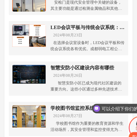
安检门是现代安全管理中关键的设备，
其主要功能是通过检测金属物品和其他违
禁品来确保人员和场所的安全。其广泛应
用于各类公共场所当中，有效防范潜在的
安全威胁。成都弱电工程公司就安检门的
LED会议平板与传统会议系统：综
主要作用、应用环境，其能监测那些违禁
合比较
2024年08月23日
品做出解析。 主要作用安全检查：安检门
在选择会议室设备时，LED会议平板和传
能够检测人体及随身物品中的金属成分，
统会议系统各有优劣。成都弱电工程公司
有效识别如武器、刀具等可能的危险物
对这两种系统的简要对比： LED会议平
品。这一功能有助于防止非法物品进入受
板：优势：一体化设计：集成显示屏、触
控区域，从而提高公共安全。预防犯罪：
控、音视频设备和会议软件，简化配置和
智慧安防小区建设内容有哪些
安检门的存在能够有效威慑潜在的犯罪行
管理。操作简便：触控屏支持手写、标注
2024年08月26日
为，尤其是在机场、车站等重要场所。通
和实时协作，提高互动性和效率。高分辨
过阻止危险物品的携带，有助于预防恐怖
智慧安防小区已成为现代社区建设的
率：通常支持4K或更高分辨率，图像和视
袭击和暴力事件的发生。提高通行效率：
重要方向。这些小区通过多种先进技术的
频效果清晰。无线功能：支持无线投屏，
现代安检门采用高效探测技术，可以快速
结合，为居民提供了更高效、更安全的居
减少线缆使用，连接和共享更便捷。维护
处理大量人员，减少排队时间，提升整体
住环境。成都弱电工程公司就智慧安防小
方便：集中式更新简化了系统管理。劣
通行效率。维护公共秩序：在大型活动场
区常见的建设系统及其作用，以及在施工
学校图书馆监控系统建设方案
势：成本较高：大尺寸和高分辨率的设备
所如体育场馆和演唱会，安检门有助于防
过程中需要注意的一些关键事项。1.视频
2024年08月27日
初期投入较大。功能限制：可能无法满足
止危险物品，如：易燃易爆物进入场地，
监控系统视频监控系统是智慧安防小区的
一些高级音视频处理的需求。耐用性：频
学校图书馆作为重要的教育资源和学生
保障活动的安全性与秩序。 应用环境机
核心组成部分。安装高清摄像头和网络视
繁触控可能对屏幕造成磨损。 传统会议系
活动场所，其安全管理和监控变得尤为重
场：安检门在机场的登机安检区域扮演着
频记录器，实时监控小区内外的情况，记
统：优势：灵活性高：可以自由组合显示
要。一个高效的监控系统不仅可以确保图
重要角色，用于检查乘客及随身行李，防