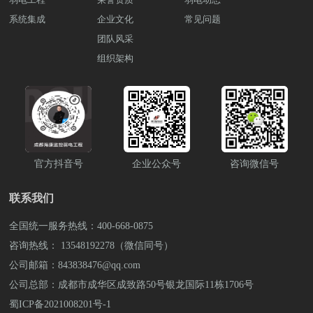
3000+知名企业，成功落地 2200+弱电工程
硬件设备配置摄像头：采用高清网络摄像
制。 安检门在维护公共安全方面发挥着至
据可以帮助维护良好的居住环境，确保居
动灭火系统：针对不同区域的火灾风险，
项目。
系统集成
企业文化
头，覆盖图书馆内的关键区域，包括入
常见问题
关重要的作用。它通过精确检测和防范违
民的健康和舒适。 7.紧急响应系统紧急响
设计自动喷水系统、气体灭火系统等，实
口、阅览区、书库区等。应选择具备夜视
禁品的进入，提高了各类场所的安全水
团队风采
应系统包括一键报警装置、紧急广播系统
现火灾自动控制和扑救，控制火势蔓延。
功能和运动侦测功能的摄像头。录像机：
平。从机场到学校，从体育场馆到政府机
等，用于处理突发事件。这些设备可以快
实现火灾自动报警和自动启动灭火装
组织架构
安装网络视频录像机（NVR），用于存储
构，安检门的广泛应用确保了我们生活中
速通知相关人员，并采取必要的应急措
置。 4.智能疏散导引系统：布置指示灯、
监控视频。选择支持高容量存储和高分辨
的各个方面都能在相对安全的环境中进
施，提高事件处理的效率。 8.智能管理平
应急广播系统等，指引员工疏散到安全区
率录制的设备。传感器：安装门磁传感器
行。了解更多关于公共场所解决方案和设
台智能管理平台将以上各系统的数据进行
域。结合楼层平面图，设计智能疏散路
和红外线探测器，监测图书馆门窗的开启
备采购。可拨打雨沐晴风科技全国统一服
整合，提供集中管理和分析功能。通过远
线，提高疏散效率。 5.视频监控系统：部
状态和人员的移动。环境监测设备：配置
务热线：400-668-0875 或 13548192278 李
程监控和控制平台，管理人员可以实时查
署摄像头对关键区域进行实时监控，并与
温湿度传感器，以监控图书馆的环境条
经理（微信同号)，也可上抖音搜索弱电壳
看系统状态，进行故障排查和维护，提高
火灾监测系统和报警系统联动，实现火灾
件。2.2 软件系统配置监控管理平台：部署
子哥，联系弱电壳子哥。 成都弱电工程
运维效率。 施工过程中的注意事项1.系统
发生时的实时画面传输和录像存储。利用
集中管理软件平台，支持实时监控、视频
公司雨沐晴风科技有限公司注册于2017
官方抖音号
企业公众号
咨询微信号
兼容性在选择设备和系统时，要确保各系
智能分析软件，实现火灾预警和异常行为
回放、告警管理等功能。平台应具备友好
年，公司坐落于四川成都，注册资金1000
统之间的兼容性和集成性。不同品牌和类
识别。 6.智能消防车辆调度系统：结合智
的用户界面，并支持多用户权限管理。数
万元，公司荣获“AAA企业信用”“重合同守
型的设备可能存在不兼容的情况，因此需
能路况分析，优化消防车辆的行驶路
联系我们
据分析工具：配备数据分析软件，用于分
信用”等荣誉证书，“雨沐晴风科技”15年专
要仔细选择，以避免后期出现运行问
线。 7.大数据分析和人工智能：建立火灾
析监控数据，生成报告，帮助管理人员了
注于智能安防弱电工程服务商，服务过
题。 2.布线设计施工前应进行详细的布线
数据分析和预测模型，对历史数据进行分
全国统一服务热线：400-668-0875
解图书馆的使用情况和安全状况。告警系
3000+知名企业，成功落地 2200+弱电工程
设计。布线时要避免信号干扰和设备之间
析，预测火灾发生的可能性。使用人工智
统：设置实时告警功能，当检测到异常情
咨询热线： 13548192278（微信同号）
项目。
的信号衰减，同时要考虑到未来的扩展需
能技术，优化消防资源的配置和调度。 8.
况时，系统应通过短信、邮件或应用通知
求，预留足够的空间和接口。 3.设备选择
公司邮箱：843838476@qq.com
安全培训和演练：制定消防培训计划，定
管理人员。2.3 网络与安全网络架构：确保
选择高质量、可靠的设备是确保系统长期
期开展员工消防安j全培训和模拟演练，提
公司总部：成都市成华区成致路50号银龙国际11栋1706号
监控系统的网络连接稳定，采用有线和无
稳定运行的基础。优先选择知名品牌和经
高员工的火灾应急反应能力。需要定制化
线网络的结合，确保各个设备能够顺利连
蜀ICP备2021008201号-1
过认证的设备，避免因设备故障带来的安
消防智能化建设解决方案，可拨打雨沐晴
接和传输数据。数据加密：对监控数据进