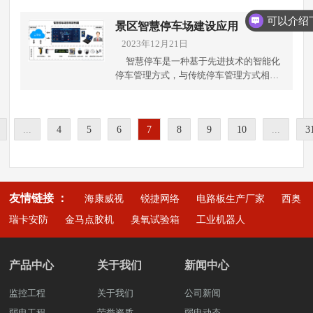
内分机通常配备亮屏显示、报警功能和开
输和接收。在选择光纤传输设备时，需要
和视频，并且在音乐会、体育比赛、演讲
解更多关于智慧考场的施工解决方案。可
锁功能等，方便住户与来访者进行交流和
考虑设备的品牌、质量、性能和价格等因
等大型活动中都得到了广泛的应用。LED
景区智慧停车场建设应用
拨打雨沐晴风科技全国统一服务热线，也
控制门禁。无需亲自到门口开门，住户可
素，以满足园区内各种应用场景的需
屏幕分辨率等级是评价 LED 屏幕质量的一
可上抖音搜索弱电壳子哥，联系弱电壳子
2023年12月21日
以通过室内分机实现远程开锁，提高了出
求。 三、 光缆管理园区内光缆管理是保证
个重要因素，以下由成都弱电工程公司将
哥。 成都弱电工程公司雨沐晴风科技有
入便利性。 其次，室外门口机是楼宇对讲
智慧停车是一种基于先进技术的智能化
光纤传输质量和效率的重要环节，采用专
详细介绍 LED 屏幕分辨率等级。 1.分辨率
限公司注册于2017年，公司坐落于四川成
系统的另一个重要组成部分。它安装在楼
停车管理方式，与传统停车管理方式相
业的光缆管理工具和设备，如光缆测试
概念分辨率是指屏幕上每英寸像素点的数
都，注册资金1000万元，公司荣获“AAA
宇大门或小区门口，用于访客按门铃或拨
比，具有以下几个特点：实时性、便捷
仪、OTDR测量仪等，进行光缆质量检
量，通常用单位PPI（Pixels Per Inch）表
企业信用”“重合同守信用”等荣誉证
号呼叫住户，向住户发起通话请求。室外
性、精准性、安全性、数据化、环保性
测、维护和保养，确保光缆传输的高效性
示。分辨率越高，则每个像素点的尺寸就
书，“雨沐晴风科技”14年专注于智能安防
门口机通常配备摄像头、扬声器和麦克风
等。以下由成都弱电工程公司带你了解景
和安全性。四、 网络拓扑结构建立合理的
越小，屏幕显示的图像就越清晰，但同时
弱电工程服务商，服务过3000+知名企
等功能，可以进行视频监控和语音对话，
...
4
5
6
7
8
9
10
...
3
区的智慧停车场应用。在景区停车场内安
网络拓扑结构，是保证光纤传输效率和稳
也会增加成本。2.LED 屏幕分辨率等级目
业，成功落地 9980+弱电工程项目。
以确保安全性。通过室外门口机，住户可
装车位感应器或摄像头，实时监测和采集
定性的重要因素。常见的网络拓扑结构有
前，LED 屏幕分辨率等级一般分为以下几
以随时了解门口的情况，并与访客进行实
停车位的占用情况，并将数据传输至停车
星型、环形、网状等。通过选择合适的网
种：4K分辨率：即3840x2160像素，是目
时通信。这不仅提高了安全性，还避免了
场管理系统。建立停车位信息数据库，实
络拓扑结构，可以减少网络延迟和数据丢
前市场上最高分辨率的 LED 屏幕。2K分辨
与陌生人直接接触的尴尬。 最后，管理主
现对停车位动态变化情况的实时管理和更
失，提高数据传输的速度和稳定性。此
率：即1920x1080像素，是目前主流的
友情链接 ：
机是楼宇对讲系统的中心控制设备。它用
海康威视
锐捷网络
电路板生产厂家
西奥
新。一．导航和引导系统：在景区指定区
外，还需要对网络拓扑结构进行规划和优
LED 屏幕分辨率。LED 屏幕分辨率等级是
于管理和控制整个系统的运行。管理主机
域建设车位信息显示屏，提供实时停车位
化，以满足园区内各种应用场景的需
瑞卡安防
金马点胶机
臭氧试验箱
工业机器人
评价 LED 屏幕质量的一个重要因素，分辨
具有呼叫分配、通话记录、远程开锁、报
导航服务，帮助游客快速找到可用停车
求。 五、 系统安全智慧园区内的数据安全
率越高，则每个像素点的尺寸就越小，屏
警处理等功能。物业管理人员可以通过管
位。结合景区地图和停车位信息，为游客
是重中之重。采用先进的网络安全技术和
幕显示的图像就越清晰。目前主流的 LED
理主机对系统进行配置和监控，灵活调度
提供精准的停车引导，减少游客寻位时间
防火墙设备，保护园区内的数据不受到黑
屏幕分辨率有 4K分辨率、2K分辨率和
产品中心
关于我们
新闻中心
资源，提高管理效率。管理主机还可以记
和提升游客体验。二．无人化收费系统：
客攻击和恶意侵入，保证数据安全性和保
720P分辨率，其中 2K 分辨率是目前应用
录通话历史和报警事件，方便后期查看和
部署自动识别车牌、移动支付等技术，实
密性。此外，还需要建立完善的数据备份
最广泛的。在选择 LED 屏幕时，应根据具
监控工程
关于我们
公司新闻
处理。 楼宇对讲系统的应用不仅限于住户
现停车费用的自动结算和支付，减少人工
和应急响应机制，以保证数据的可靠性和
体使用场景和需求进行选择。以上是关于
与访客之间的通信，还可以扩展到更广泛
弱电工程
荣誉资质
收费环节，提高停车场的运营效率。提供
弱电动态