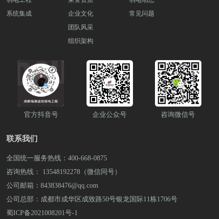
可恢复性。智慧园区内光纤传输的建设方
直播间的LED屏的介绍，想了解更多关于
的场景。例如，在大型写字楼或商场中，
多种支付方式，例如微信、支付宝、云闪
案需要从光缆布线、传输设备、光缆管
系统集成
企业文化
直播间建设或设备采购，可拨打雨沐晴风
常见问题
楼宇对讲系统可以与其他安防设备集成，
付等，方便游客选择最适合自己的支付方
理、网络拓扑结构和系统安全等多方面进
科技全国统一服务热线：400-668-0875或
团队风采
如门禁系统、视频监控系统等，形成综合
式。预约和共享停车：开发智能停车预约
行考虑和实施。只有在这些方面都做好了
13548192278李经理（微信同号)，也可上
的安全管理解决方案。这样的集成使得整
平台，允许游客提前通过手机App或者网
组织架构
工作，才能够为园区内的企业提供更加便
抖音搜索弱电壳子哥，联系弱电壳子哥。
个楼宇的安全防护更加完善，提供了便利
页进行停车位预约，确保游客到达景区后
捷、高效、安全的信息交流和服务。想了
成都弱电工程公司雨沐晴风科技有限公司
的管理手段。 以上所述，楼宇对讲系统是
即可有车位可用。三．数据分析和优化：
解详细的智慧园区的建设解决方案。可拨
注册于2017年，公司坐落于四川成都，注
一种提升安全与便利的智能通信解决方
利用大数据分析技术，对景区停车场的使
打雨沐晴风科技全国统一服务热线，也可
册资金1000万元，公司荣获“AAA企业信
案。通过室内分机、室外门口机和管理主
用情况进行统计和分析，优化停车位的布
上抖音搜索弱电壳子哥，联系弱电壳子
用”“重合同守信用”等荣誉证书，“雨沐晴
机等组成部分，它实现了住户与来访者之
局和管理，提高停车资源的利用率和运营
哥。 成都弱电工程公司雨沐晴风科技有
风科技”13年专注于智能安防弱电工程服务
间的高效沟通和门禁管理。无论是住宅小
效益。针对不同时间段、节假日等特殊情
限公司注册于2017年，公司坐落于四川成
商，服务过3000+知名企业，成功落地
区还是商业办公场所，楼宇对讲系统都发
况，制定相应的停车资源优化方案，提升
都，注册资金1000万元，公司荣获“AAA
9980+弱电工程项目。
官方抖音号
企业公众号
咨询微信号
挥着重要的作用，为人们的生活和工作带
停车场的容车量和运行效率。四．安全监
企业信用”“重合同守信用”等荣誉证
来了更多便利和安全。了解更多智慧小区
控和智能巡检：在景区停车场设置视频监
书，“雨沐晴风科技”13年专注于智能安防
的施工方案。可拨打雨沐晴风科技全国统
控设备，实时监测停车场内的安全情况，
联系我们
弱电工程服务商，服务过3000+知名企
一服务热线，也可上抖音搜索弱电壳子
保障游客车辆和人身安全。部署智能巡检
业，成功落地 9980+弱电工程项目。
哥，联系弱电壳子哥。 成都弱电工程公
机器人或无人机，定期巡视停车场内部和
全国统一服务热线：400-668-0875
司雨沐晴风科技有限公司注册于2017年，
周边环境，发现并解决停车场安全隐患。
咨询热线： 13548192278（微信同号）
公司坐落于四川成都，注册资金1000万
五．环境监测与能耗管理：安装环境监测
元，公司荣获“AAA企业信用”“重合同守信
公司邮箱：843838476@qq.com
设备，实时监测停车场内的环境指标（如
用”等荣誉证书，“雨沐晴风科技”14年专注
空气质量、噪音水平等）和能耗情况，确
公司总部：成都市成华区成致路50号银龙国际11栋1706号
于智能安防弱电工程服务商，服务过
保景区停车场环境质量。采取节能措施，
蜀ICP备2021008201号-1
3000+知名企业，成功落地 9980+弱电工程
如LED照明、太阳能充电等，降低停车场