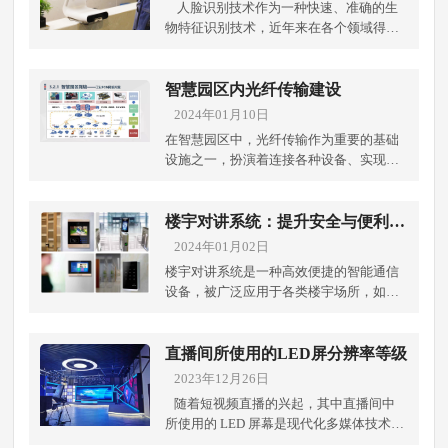
人脸识别技术作为一种快速、准确的生
物特征识别技术，近年来在各个领域得到
了广泛应用。在教育行业中，人脸识别智
慧考场正逐渐成为保障考试公正和安全的
新利器。 成都弱电工程公司帮助校园建设
智慧园区内光纤传输建设
人脸识别智慧考场，通过身份验证功能可
2024年01月10日
以有效防止替考和作弊行为的发生。在考
在智慧园区中，光纤传输作为重要的基础
试前，系统会将考生的面部特征与其身份
设施之一，扮演着连接各种设备、实现数
信息进行绑定，形成唯一的身份识别标
据互联互通的关键角色。成都弱电工程公
识。当考生进入考场时，摄像头自动识别
司将介绍智慧园区内光纤传输的建
并比对考生的面部特征和系统中的个人信
设。 一、 光缆布线系统智慧园区内建立光
楼宇对讲系统：提升安全与便利的
息，以确认其身份的真实性和合法性。这
缆布线系统，是实现光纤传输的必要条
智能通信解决方案
2024年01月02日
样，即使有人想冒名顶替或使用他人的身
件。光缆布线需要将光缆从总线接入点和
份参加考试，也会被系统及时发现并阻
楼宇对讲系统是一种高效便捷的智能通信
交换机出口穿过各个楼层、机房和设备
止，保障考试的公正性。 其次，人脸识别
设备，被广泛应用于各类楼宇场所，如住
间，保证数据传输的连续性和可靠性。考
技术配合考场监控系统，可以实时监控考
宅小区、写字楼、商场、学校等。成都弱
虑到园区内网络的扩容和升级，光缆布线
场，及时发现并记录异常行为和作弊行
电工程公司通过室内分机、室外门口机和
应该做好预留和备份工作，以保证后续的
为。通过摄像头的安装，系统能够对考场
管理主机等组成部分，提供了安全可靠的
直播间所使用的LED屏分辨率等级
光纤传输建设和更新。 二、 传输设备光纤
进行全天候、全方位的监控。一旦有考生
通信和门禁管理功能。 首先，室内分机是
2023年12月26日
传输设备是实现数据传输和接收的关键设
出现异常行为，如低头偷看、交流等作弊
楼宇对讲系统的重要组成部分。它安装在
备，选择高速、低损耗的光纤传输设备，
随着短视频直播的兴起，其中直播间中
行为，监控系统会自动报警，提醒监考教
每个住户的房间或公共区域，用于接听来
如光纤收发器、光缆接头、光纤跳线等，
所使用的 LED 屏幕是现代化多媒体技术中
师进行处理。这使得作弊行为难以逃脱监
自室外门口机的呼叫并进行语音对话。室
可以实现对数据的快速、稳定和安全的传
应用广泛的一种设备，用于显示高清图像
测，维护了考试的严肃性和公正性。想了