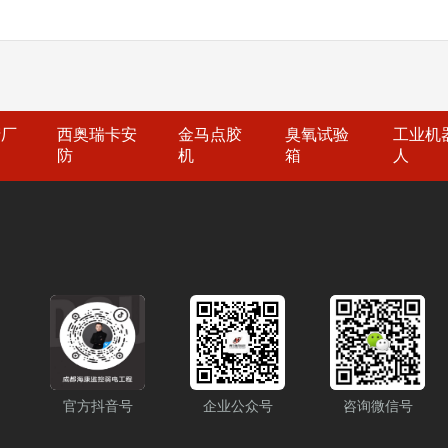
等。 建设步骤（1） 
于2017年，公司坐落于
同区域，并与监控中心相
的规划方案，包括建设
信用”“重合同守信用”
酒店需要提供高质量的
始进行硬件设施建设，
电工程服务商，服务过30
备、信号调频设备、智能
统，包括教学管理系统
统：电话系统是酒店重
各系统接口的联调与测
电话和语音留言等功能，
试与优化。（7） 实
产厂
西奥瑞卡安
金马点胶
臭氧试验
工业机
酒店现代化的门锁系统
术支持本项目需要专业
防
机
箱
人
方式进行解锁，提供更高
试、部署等工作。开发
动化系统集成了酒店各
秀的管理和服务能力。
窗帘系统等。通过智能控
雨沐晴风科技全国统一
与能源管理系统：酒店
壳子哥。 成都弱电工程
的空调与能源管理系统
坐落于四川成都，注册资
耗，以提高能源利用效率
信用”等荣誉证书，“雨
多功能厅需要配备音视
服务过3000+知名企业
些设备能够提供高质量
求。 以上是酒店弱电
解决方案或设备采购。可
官方抖音号
企业公众号
咨询微信号
0875 或 135481
系弱电壳子哥。成都弱电