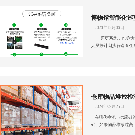
博物馆智能化巡
2023年12月06日
巡更系统，也称为巡
人员按计划执行巡查任
手持设备等）、定位标识
件组成。巡更系统广泛
物馆、画廊、档案馆等
的巡更系统。下面就由
要那些环节。 一、场
布、安全重点区域、现
仓库物品堆放检
求确定系统的核心功能
析等。提高安全性、提
2024年09月25日
型硬件选型：巡更终端
在现代物流与供应链管
定位设备：采用RFID
础。如果物品堆放过高
整合现有监控系统，实
外力冲击，极有可能发
台：用于设置巡更计划