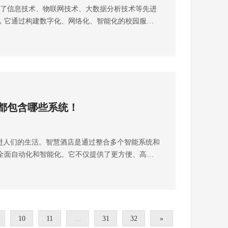
了信息技术、物联网技术、大数据分析技术等先进
、座谈会和研讨会的声音放大，确保与会者能清晰
AAA企业信用”“重合同守信用”等荣誉证书，“雨沐晴
调整巡更计划。想了解更多关于智慧化巡更系统或
，它通过构建数字化、网络化、智能化的校园服务
紧急广播：在紧急情况下，音响广播系统可以发出警
能安防弱电工程服务商，服务过3000+知名企业，成
晴风科技全国统一服务热线：400-668-0875或
、教职工管理、设备管理、资产管理、教学服务和
时通知人们采取相应的安全措施，保障公共安全。
项目
经理（微信同号)，也可上抖音搜索弱电壳子哥，联系弱电壳
管理和智能化升级。成都弱电工程公司总结智慧校
连接：数字化音响广播系统通常采用网络连接，可
司雨沐晴风科技有限公司注册于2017年，公司坐
多种信息化技术。智能校园采用了众多的信息化技
进行远程控制和管理。与传统音响设备相比，它们
1000万元，公司荣获“AAA企业信用”“重合同守信
、大数据分析等，实现了多个管理系统之间的集成
更加灵活和便捷，可以方便地集中管理和控制多个
晴风科技”13年专注于智能安防弱电工程服务商，服
被汇聚到一个平台上，为管理和决策提供了便利。
数字化音响广播系统倾向于数字化处理音频信号，使
成功落地 9980+弱电工程项目。
息采集设备，完善了管理的全过程调度和指挥系
字功放器等设备，以及支持高清音频格式的传输和
都包含哪些系统！
全面智能化。从学生、教职工到学校管理层，都能
高保真，音量和音色调整更加精确。 智能化功能：
园管理和信息查询。提高校园管理效率。智能校园
播放调度和切换。通过预设的时间表和条件，系统
方案，包括人员管理、资产管理、设备管理、财务
换播放内容，提供更智能的用户体验。 多功能性：
人们的生活。智慧酒店是通过整合多个智能系统和
管理模块集成了各种先进的信息技术，使得校园管
景音乐和公告功能，还可以整合语音识别、人工智
全面自动化和智能化。它不仅提供了更方便、高效
效。建设内容（1） 教学管理系统：包括课表排班、
系统可以提供更多元化的服务，如语音指令控制、
户的入住体验。它涉及到多个系统的设计和集成。
材采购等。 （2） 学生信息管理系统：包括学籍
络安全性：网络安全性也成为一个重要考虑因素。最
了解常见的几个主要系统：1.网络系统：网络系统是
管理等功能。 （3） 教职工管理系统：包括人事
完善的网络安全特性和防护措施，以保护系统免受
，它提供酒店内各个设备之间的连接和数据传输。
理等。 （4） 设备管理系统：包括图书馆、实验
威胁。想了解更多关于音响广播控制系统的建设解
线Wi-Fi网络，在客房、大堂、会议室等区域提供
） 校园安全监控系统：包括摄像头、门禁等设备的
风科技全国统一服务热线，也可上抖音搜索弱电壳
安防监控系统：安防监控系统用于确保酒店的安全和
科研管理系统：包括项目立项、经费管理、成果审核
。 成都弱电工程公司雨沐晴风科技有限公司注册
10
11
...
31
32
»
、入侵报警、门禁控制等。摄像头可以覆盖酒店不