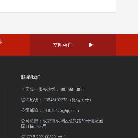
进行需求调研，确定建设范围和重点。（2） 制定详细
四川成都，注册资金1000万元，公司荣获“AAA企业
连，以实时监控人员和财产安全。 3.电视系统：
时间、投资预算、技术选型、建设流程等。（3） 开
等荣誉证书，“雨沐晴风科技”14年专注于智能安防弱
电视节目和娱乐服务。电视系统包括信号传输设
包括网络、服务器、存储设备等。（4） 开发软件系
00+知名企业，成功落地 9980+弱电工程项目。
电视终端等，以满足客人的观看需求。 4.电话系
、学生信息管理系统等。（5） 进行系统集成，包括
要的客户服务工具之一。它涵盖了前台电话、客房
试。（6） 完成系统安装、部署与调试，进行全面测
为客人提供即时沟通和咨询服务。 5.门锁系统：
施运营和管理，包括培训用户，日常维护与更新等。技
器
采用电子锁，可以通过磁卡、人脸或其他身份认证
立即咨询
的技术支持团队进行咨询、规划、设计、集成、测

的安全性和便利性。 6.楼宇自动化系统：楼宇自
团队需要具备丰富的硬件和软件开发经验，以及优
种设备的控制和管理，包括照明系统、空调系统、
想了解更多关于智慧校园的建设解决方案。可拨打
制和调节，实现能源节约和舒适的环境。 7.空调
服务热线，也可上抖音搜索弱电壳子哥，联系弱电
的空调和能源消耗是重要的经营成本之一。智能化
公司雨沐晴风科技有限公司注册于2017年，公司
联系我们
可以实时监测和控制每个区域的温度、湿度和能
金1000万元，公司荣获“AAA企业信用”“重合同守
和减少运营成本。 8.音视频系统：酒店会议室和
沐晴风科技”14年专注于智能安防弱电工程服务商，
全国统一服务热线：400-668-0875
频设备，包括投影仪、音响系统、会议话筒等。这
，成功落地 9980+弱电工程项目。
咨询热线： 13548192278（微信同号）
的音频和视频效果，满足各类会议和活动的需
公司邮箱：843838476@qq.com
智能化包含的系统介绍，想了解更多关于智慧酒店的
拨打雨沐晴风科技全国统一服务热线：400-668-
公司总部：成都市成华区成致路50号银龙国
92278 李经理（微信同号)，也可上抖音搜索弱电壳子哥，联
际11栋1706号
工程公司雨沐晴风科技有限公司注册于2017年，
蜀ICP备2021008201号-1