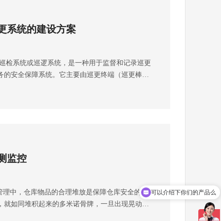
更系统的建设方案
检系统或巡逻系统，是一种用于监督和记录巡更
务的安全保障系统。它主要由巡更终端（巡更棒、
点（RFID标签、NFC标签、二维码等）和管理软
应用于安保、设施管理、物业服务等领域，其中博
文化场所因对安全性要求较高，特别需要配置专业
成都弱电工程公司带你了解建设智能化巡更系统需
馆规划需求分析需求收集：博物馆的布局、展品分
有安保措施、巡更人员结构等。功能确定：根据需
测监控
，如自动排班、实时定位、异常报警、数据统计分
升工作效率、实现数据化管理。二、系统设计与选
：选择耐用且操作简便的智能巡更棒或手持终端。
理中，仓库物品的合理堆放是保障仓库安全的基
可以介绍下你们的产品么
、NFC标签或二维码等方式标识巡更点。监控联动：
，就如同堆积起来的多米诺骨牌，一旦出现晃动或
现视觉与巡更数据的关联。软件开发：巡更管理平
生坍塌事故，给工作人员的生命安全带来巨大威
、接收巡更数据、监控巡更进度、生成报告等。移