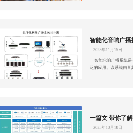
胁，同时也会造成严重
动应用：为巡更人员提
在紧急情况下阻碍人员
远程监督巡更活动，并
充分利用仓库空间，提
件部署：在关键位置安
了实现对仓库物品堆放
端，并确保网络覆盖，
堆放设计了一套检测监
管理平台，并进行配置
智能化音响广播
头可以覆盖仓库的各个
统测试与优化功能测试
上。通过设置智能分析
试：模拟高负载情况，
2023年11月15日
数，一旦发现异常情况
试，收集反馈并优化。
智能化响广播系统是一
上应用传感器技术，在
进行系统操作培训。试
泛的应用。该系统由音
布，防止局部过载导致
现的问题。正式运行：
供背景音乐、公告、广
确测量物品堆放的高度
与升级日常维护：定期
成都弱电工程公司带你
监控还需要完善的管理
期备份系统数据，防止
用：商业场所：商场、
放规范，明确不同类型
不断升级系统功能。应
创造愉悦的购物或就餐
定时巡查，及时发现并
和人员情况自动生成巡
学校、大学、培训机构
发生物品倒塌等突发情
控：巡更人员在巡更过
容，以及组织学校活动
损失。了解更多关于数
数据至管理平台。异常
一篇文 带你了
地方，用于播放交通信
科技全国统一服务热线：400-
时完成巡更任务，系统
平。 体育场馆和演出
号)，也可上抖音搜索
析：系统收集的巡更数
2023年10月10日
引导等功能，增强现场
雨沐晴风科技有限公司注
等，为管理决策提供数