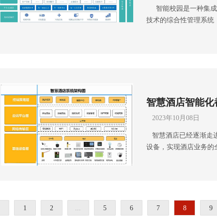
智能校园是一种集成
等场所，用于会议演讲
1000万元，公司荣获“
程监控巡更进度，及时
技术的综合性管理系统
听到演讲者的话语。 
风科技”15年专注于智
设计解决方案，可拨打雨沐
平台，实现了学生管理
报并进行紧急广播，及
功落地 2200+弱电工程
13548192278李
校园安全等方面的全面
智能化广播特点：网络
子哥。 成都弱电工程公
园具有以下特点：集合
以通过局域网或互联网
落于四川成都，注册资金
术，如物联网、云计算
不再依赖于物理连接，
用”等荣誉证书，“雨沐
和互联互通。各类信息
设备。 数字化处理：
务过3000+知名企业，
智能校园整合了各种信
用数字音频处理器、数
智慧酒店智能化
统，实现了校园管理的
播放。这使得音质更加
够通过移动设备进行校
可以实现自动化的音频
2023年10月08日
提供了一整套系统解决
可以自动调整音量、切
智慧酒店已经逐渐走进
管理等多个方面。这些
不仅仅局限于传统的背
设备，实现酒店业务的
理更加简单、方便和高
能交互等功能。这使得
的服务，还能够提升客
选课退选、成绩审核、教
实时信息发布等。 网
成都弱电工程公司带你
档案、学费管理、校园卡
新的系统通常具备更加
酒店弱电智能化的基础
管理、工资管理、评价管
网络攻击和数据泄露的
酒店需布置有线网络和无
室等设施的管理。 （5
决方案。可拨打雨沐晴
稳定的网络覆盖。 2.
管理与监控。 （6） 
子哥，联系弱电壳子哥
1
2
...
5
6
7
8
9
秩序。它包括视频监控