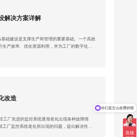
设解决方案详解
基础建设是支撑生产和管理的重要基础。一个高效
升生产效率、优化资源利用，并为工厂的数字化转
弱电工程公司将从系统设计、设备选择、施工安
过程中可能出现的各种情况等方面，深入探讨工厂
 1. 系统设计阶段网络拓扑设计在系统设计阶段，
况设计合理的网络拓扑结构。考虑到工厂的规模和
总线型或环型拓扑。根据工厂的业务需求，合理划
离区域，确保网络的稳定性和可靠性。 安全策略设
化改造
建设中至关重要的一环。在系统设计阶段，需要制
括访问控制、身份认证、加密通信等。针对工厂网
你们是怎么收费的呢
设计针对性的安全措施，如工业控制系统（ICS）安
工厂先进的监控系统逐渐老化出现各种故障情
备安全等。 2. 设备选择阶段选择性能稳定、可靠性高
就工厂监控系统老化所出现的问题，提出解决性方
在设备选择阶段，可以考虑采用企业级交换机、路
化导致监控画面不清晰或故障频发解决方案： 升级硬
确保网络的稳定运行。同时，需考虑设备的扩展性