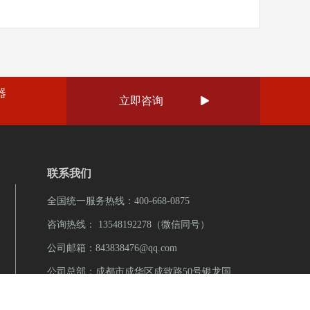
程，明确监控系统的使用规范和应急响应流程。确
生产过程中的数据和操作记录，有助于厂家及时发
品、下单并支付，方便管理食堂的菜品供应和用户
遵守相关规定，提高整体安全意识和应对能力。 数
规问题。通过提供完整的生产数据和记录，管理人
统计与分析：平台可以收集用户消费数据，并进行统
的数据管理机制，定期对监控数据进行审计和分
安全法规、环境保护法规以及劳动法规等方面的合
了解用户的消费习惯，优化食堂的菜品供应和服
或系统问题，并采取纠正措施，确保监控系统始终
而带来的法律风险和经济损失。监控系统在食品厂
：平台可以发布优惠活动信息，包括折扣、满减等，
一个有效的污水处理厂监控系统方案不仅要考虑技术
，不仅能够有效解决现有的管理痛点，还能够提升
6管理员后台管理：平台还提供管理员后台管理功能，
略和操作流程，确保设施安全、高效运行。通过全
程，并确保产品质量和消费者健康安全。想了解更
器
户、菜品信息、消费记录等，方便对食堂消费进行
立即咨询
活的远程管理能力以及严密的安全管理体系，污水

统的解决方案和设备采购。可拨打雨沐晴风科技全
理平台通过数字化、自动化的方式管理食堂的消费
类安全挑战，保障环境和公共健康。想了解更多关
-0875 或 13548192278 李经理（微信同号)，也可
用户，并为管理者提供数据支持，帮助他们更好地
设解决方案和设备采购。可拨打雨沐晴风科技全国
，联系弱电壳子哥。 成都弱电工程公司雨沐晴风
的食堂智能化的建设解决方案。可拨打雨沐晴风科
0875 或 13548192278 李经理（微信同号)，也可上
17年，公司坐落于四川成都，注册资金1000万元，
也可上抖音搜索弱电壳子哥，联系弱电壳子哥。
联系弱电壳子哥。 成都弱电工程公司雨沐晴风科
”“重合同守信用”等荣誉证书，“雨沐晴风科技”15年
联系我们
风科技有限公司注册于2017年，公司坐落于四川
7年，公司坐落于四川成都，注册资金1000万元，公
服务商，服务过3000+知名企业，成功落地
元，公司荣获“AAA企业信用”“重合同守信用”等荣誉
“重合同守信用”等荣誉证书，“雨沐晴风科技”15年专
全国统一服务热线：400-668-0875
14年专注于智能安防弱电工程服务商，服务过
商，服务过3000+知名企业，成功落地 2200+弱
咨询热线： 13548192278（微信同号）
地 9980+弱电工程项目。
公司邮箱：843838476@qq.com
公司总部：成都市成华区成致路50号银龙国
际11栋1706号
蜀ICP备2021008201号-1