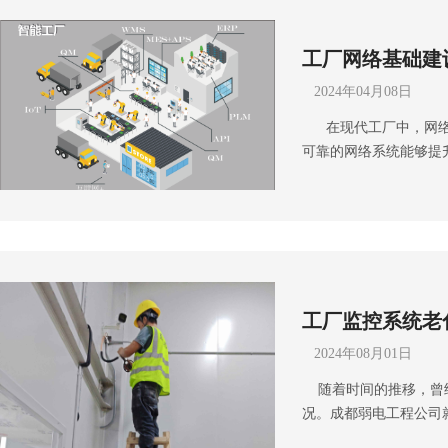
工厂网络基础建
2024年04月08日
在现代工厂中，网络
可靠的网络系统能够提
型提供坚实支撑。成都
装、设备调试以及施工
网络基础建设解决方案。
需要根据工厂的具体情
布局，可以采用星型、
分主干网络、子网和隔
工厂监控系统老
计网络安全是工厂网络
定完善的安全策略，包
2024年08月01日
络的特殊需求，还需要
随着时间的推移，曾经
全、物联网（IoT）设
况。成都弱电工程公司
的网络设备至关重要。
案！ 痛点一：设备老
由器和防火墙等设备，