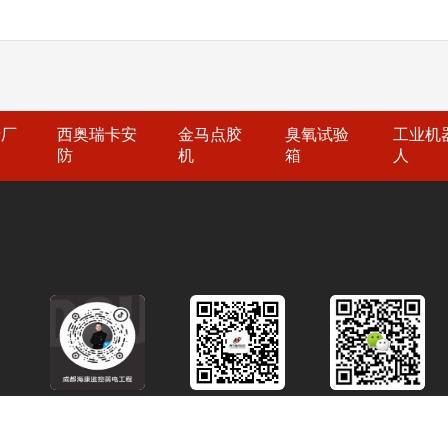
细的安全策略和操作规
控系统能够记录和管理
户可以在平台上选择菜
保所有工作人员理解并
现和解决潜在的法律法
的订餐需求。 4.数据
据管理和审计建立健全
员能够确保企业在食品
计和分析，帮助管理者
析。及时发现异常行为
规性，避免因违规操作
务。 5.优惠活动管理
处于最佳工作状态。 
生产车间管理中的应用
吸引用户增加消费。 
实施，还需结合管理策
管理效率、优化生产流
产厂
西奥瑞卡安
金马点胶
臭氧试验
工业机
管理员可以管理用户账
面覆盖的监控设备、灵
多关于食品工厂监控系
防
机
箱
人
全面管理。食堂消费管
处理厂能够有效应对各
国统一服务热线：400-668
流程，提高效率、便利
于污水处理厂智能化建
上抖音搜索弱电壳子哥
运营食堂。想了解详细
统一服务热线：400-668-
科技有限公司注册于20
技全国统一服务热线，
抖音搜索弱电壳子哥，
公司荣获“AAA企业信用
成都弱电工程公司雨沐晴
技有限公司注册于201
专注于智能安防弱电工程
成都，注册资金1000万
司荣获“AAA企业信用”
9980+弱电工程项目。
证书，“雨沐晴风科技”
注于智能安防弱电工程服务
3000+知名企业，成功落
电工程项目。
官方抖音号
企业公众号
咨询微信号