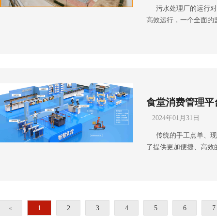
污水处理厂的运行对
人员提供了实时的生产
信同号)，也可上抖音
安全培训，提高施工人
高效运行，一个全面的
数，确保产品质量的稳
公司雨沐晴风科技有限公
工厂网络基础建设解决
你如何设计和实施一个
系统还能帮助管理人员
金1000万元，公司荣获
施工安装和设备调试等
以确保设施安全运行和管
效率和质量管理水平。 
晴风科技”15年专注于
中可能出现的各种情况
控污水处理厂的周界和
员工的操作行为和操作
成功落地 9980+弱电
多关于智慧工厂的解决
器、微波探测器等技术
作，还能为员工培训提
务热线：400-668-087
报警非法入侵。在处理
范化。管理层可以通过
索弱电壳子哥，联系弱
时监控和记录内部活动
遵守操作规程和安全要
公司注册于2017年，
食堂消费管理平
频监控和数据存储布置
和工作效率。 4. 设
获“AAA企业信用”“重
口、化学品储存区和处
行状态，预测和预警设
智能安防弱电工程服务商，
2024年01月31日
数据存储和分析能力，
的设备维护计划，及时
程项目。
传统的手工点单、现
安全审查提供支持。 
影响。同时，监控系统
了提供更加便捷、高效
器和温度传感器，监测
和技术人员快速定位和
一数字化管理平台通过
温度异常等危险情况，
失。 5. 原料和成品
便利和优势，成都弱电
应对措施，保障设施的
实现对原料和成品的精
记录管理：平台可以记
能，使安全人员或管理
和成品包装情况，确保
等信息，方便用户查看自
系统。这种能力不仅提
能帮助管理人员识别和
查看自己的余额，并进
率，能够迅速应对突发
法规要求，增强消费者对
«
1
2
3
4
5
6
7
信息，方便用户进行消费