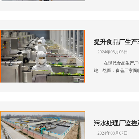
件设施更换老化设备：
和兼容性，以应对未来
进、高分辨率的设备，
选择合适的通信设备。
区域划分、行为侦测等
足工厂的特殊需求。此
二：软件系统功能滞后
标准的耐用设备，确保设
件系统升级监控界面和
在施工前，对建设现场
提升食品厂生产
捷性和用户体验。引入
备情况。根据勘测结果
测算法等功能，帮助预
用
保施工顺利进行。 设
2024年08月06日
定解决方案： 改进网
安装过程中，需要注意
在现代食品生产厂中
联网连接，确保数据传
靠。 4. 设备调试阶
键。然而，食品厂家面
以应对现代威胁解决方
地址分配、VLAN设
方面的挑战。成都弱电
墙、入侵检测系统等安
测试，确保网络连通性
理效率，建设监控系统成
控制： 引入身份验证
出现各种故障，如网络
理的提升监控系统可以
息和操作监控设备。 
些问题至关重要，需配
况。这包括检测卫生死
解决方案： 培训与人
除。 5. 施工过程中
系统，管理人员可以迅
们能够熟练掌握新系统
天气原因、设备供应延
同时，监控系统还能帮
计： 简化监控系统的
完成。 设备故障施工
污水处理厂监控
现操作不当或潜在的安
以上解决方式可以有效
况，可以准备备用设备
范，减少事故发生率。 
性。想了解更多关于工
进行故障处理，避免施
2024年08月07日
生产设备的运行状态，
沐晴风科技全国统一服务热线：
的。在施工过程中，必