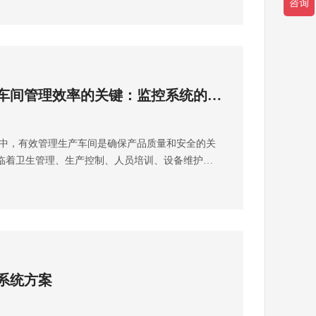
 替换老化的监控摄像头、显示器等设备，采用更先
业务发展的需求。 通信设备根据工厂的通信需求，
提高监控的准确性和可靠性。引入新技术： 如使用
工业级以太网交换机、工业级无线AP等设备能够满
先进技术，增强监控系统的能力和覆盖范围 痛点
外，需考虑设备的工作环境和条件，选择符合工业
，操作不便或无法满足现代需求解决方案： 更新软
备能够在恶劣环境下稳定运行。 3. 施工安装阶段
分析软件： 更新监控系统的用户界面，提升操作便
进行详细的勘测，了解工厂的地形、布局和现有设
车间管理效率的关键：监控系统的应
智能算法和分析工具： 添加实时数据分析、异常检
制定施工计划，并准备所需的施工工具和材料，确
测性维护和优化生产流程。 痛点三：网络结构不稳
备安装根据设计方案，安装网络设备和通信设备。在
络与通信设施优化网络架构： 更新工厂的局域网和互
安装位置的选择和固定方式，确保设备安装稳固可
，有效管理生产车间是确保产品质量和安全的关
输的稳定性和安全性。 痛点四：安全策略滞后，难
段安装完成后，需要对网络设备进行基本配置，包括IP
临着卫生管理、生产控制、人员培训、设备维护等
案： 更新安全与监控策略强化安全防护： 更新防火
置、安全策略配置等。此外，还需进行设备之间的连接
工程公司为了帮助食品厂家解决这些痛点并提升管
全设施，防范网络攻击和数据泄露风险。实施访问
和设备正常工作。 故障排除在调试过程中，可能会
为一种普遍且有效的解决方案。 1. 卫生和安全管
、权限管理系统，限制只有授权人员才能访问敏感信
连通性问题、设备配置错误等。及时发现并解决这
通过摄像头和传感器实时监测生产车间的卫生状
痛点五：操作人员技能短缺，导致监控系统运用不当
备专业技术人员，确保故障能够及时有效地排
角和污染区域，确保清洁工作彻底到位。通过监控
员配备定期培训： 对操作人员进行定期培训，确保他
可能出现的情况延期情况可能会出现各种延期情况，如
速发现问题并及时采取措施，减少食品安全风险。
的操作方法和应对常见问题的能力。引入易用性设
迟等。需要及时调整施工计划，确保项目能够按时
助监测工作人员的安全操作。实时视频监控可以发
操作界面，降低学习曲线，提升操作人员的工作效率
过程中，设备故障是难以避免的。为了应对这种情
系统方案
全隐患，有助于提升工作人员的安全意识和操作规
应对老化带来的各种问题，提升生产效率和安全
，并建立紧急联系渠道，以便及时联系设备供应商
2. 生产过程控制的优化监控系统不仅能够实时监测
厂安防监控改造的解决方案和设备采购。可拨打雨
工进度受到影响。 安全事故施工安全是至关重要
还可以记录和反馈关键生产数据。这些数据为管理
400-668-0875 或 13548192278 李经理（微
须严格遵守安全规范，配备安全防护设备，并进行