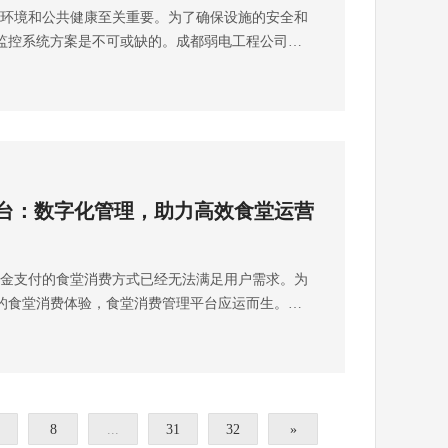
环境和公共健康至关重要。为了确保设施的安全和
过程控制能力，使其能够迅速调整生产流程和参
搜索弱电壳子哥，联系弱电壳子哥。 成都弱电工程
员的安全意识，确保施工过程中不发生安全事故。
监控系统方案是不可或缺的。成都弱电工程公司带
定性和一致性。通过设定和监控关键控制点，监控
司注册于2017年，公司坐落于四川成都，注册资
方案涉及诸多方面，需要在系统设计、设备选择、
有效的污水处理厂监控系统方案，结合管理策略，
识别并控制潜在的生产风险，从而进一步提升生产
“AAA企业信用”“重合同守信用”等荣誉证书，“雨沐
方面做出细致的规划和安排，并及时应对施工过程
理效率。 一.系统组成及功能 周界和建筑物内部监
3. 人员管理和培训的增强监控系统可以记录和评估
智能安防弱电工程服务商，服务过3000+知名企业，
，以确保项目顺利完成并达到预期效果。想了解更
关键建筑物内部安装监控设备。使用红外线传感
规范执行情况。这不仅有助于发现和纠正不当操
工程项目。
方案和设备采购。可拨打雨沐晴风科技全国统一服
覆盖围墙和大门周围的入侵检测系统，及时发现和
供数据支持和反馈，促进员工操作技能的提升和规
5 或 13548192278 李经理（微信同号)，也可上抖音搜
池、设备房和化学品储存区域安装高清摄像头，实
监控系统实时监督和指导工作人员，确保他们严格
电壳子哥。 成都弱电工程公司雨沐晴风科技有限
，防止未经授权的人员进入或潜在的破坏行为。 视
求，从而有效管理生产过程，提升整体的管理效率
公司坐落于四川成都，注册资金1000万元，公司荣
台：数字化管理，助力高效食堂运营
摄像头以覆盖处理厂的关键位置，包括入口、出
备维护和故障处理的优化监控系统能够实时监测设备运
合同守信用”等荣誉证书，“雨沐晴风科技”14年专注于
理设备周围，实现全面实时监控。监控系统应具备
备可能出现的故障。这使得管理人员能够制定定期
服务过3000+知名企业，成功落地 9980+弱电工
确保对监控数据的有效管理和追溯，为事后分析和
进行设备检查和维护，减少设备故障对生产造成的
金支付的食堂消费方式已经无法满足用户需求。为
环境监测和报警系统集成环境监测设备，如气体探测
还能提供实时的故障诊断和处理建议，帮助工程师
的食堂消费体验，食堂消费管理平台应运而生。这
污水处理厂的环境因素。及时检测有毒气体泄漏、
解决问题，最大程度地减少生产中断和生产损
整合多种功能，为食堂管理者和消费者带来了许多
并通过报警系统快速警示相关人员，以便迅速采取
管理的强化通过RFID或条形码技术结合监控系统，可以
工程公司带你详细了解食堂消费管理平台。 1.消费
安全运行。 远程监控和管理支持远程监控和管理功
准追溯管理。管理人员可以实时监控原料存储条件
录每位用户的消费情况，包括消费金额、消费时间
人员能够在任何时间、任何地点通过网络访问监控
产品质量和安全性，提升市场竞争力。监控系统还
己的消费历史。 2.余额管理：用户可以通过平台
升了响应速度，还增强了设施管理的灵活性和效
处理成品包装和标识管理中的问题，确保产品符合
行充值或提现操作。平台可以实时更新用户的余额
事件和管理需求。 二.管理策略安全策略制定制定详
产品的信任和认可度。 6. 法律法规遵从的保证监
8
...
31
32
»
。 3.订餐功能：平台可以提供在线订餐服务，用