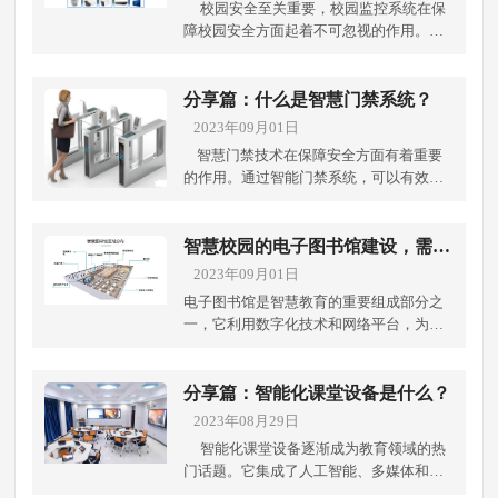
校园安全至关重要，校园监控系统在保
障校园安全方面起着不可忽视的作用。校
园安防监控系统是一种科技手段，通过安
装摄像头等设备，实时监控和记录校园内
的情况，成都弱电工程公司专注智慧校园
分享篇：什么是智慧门禁系统？
建设，为学生和教职员工创造一个更加安
2023年09月01日
全、和谐的学习和生活环境。 一．校园安
智慧门禁技术在保障安全方面有着重要
防监控系统能够有效预防犯罪行为并维护
的作用。通过智能门禁系统，可以有效控
秩序。一旦有可疑人员进入校园，或者发
制人员进出，提高安全性和保密性。智慧
生盗窃、抢劫等犯罪事件，监控系统可以
门禁可以采用多种技术手段，如：指纹识
及时发现并报警，增大犯罪分子被抓获的
别、人脸识别、声纹识别、虹膜识别、掌
智慧校园的电子图书馆建设，需要
机会。同时，校园监控系统的存在也起到
纹识别、身份验证等，确保只有授权人员
注意这些核心问题！
2023年09月01日
威慑作用，减少了潜在的犯罪行为的发
才能进入特定区域。智慧门禁还可以实时
生，为学生和教职员工提供了安全的学习
电子图书馆是智慧教育的重要组成部分之
监控人员进出情况，记录访问日志，便于
和工作环境。 二．在火灾、地震等突发事
一，它利用数字化技术和网络平台，为学
事后溯源和管理。它能够为我们的生活和
件中，监控系统可以迅速发现异常情况，
生、教师和研究人员提供丰富的学习资源
工作环境增加一层安全防护，保护我们的
并及时报警，提醒师生们采取适当的自救
和知识服务。电子图书馆以其便捷、多样
财产和个人信息安全。因此，智慧门禁技
措施。监控系统的存在还可以为相关救援
化的特点，本章由成都弱电工程公司带你
分享篇：智能化课堂设备是什么？
术的发展前景广阔，为我们的社会和生活
人员提供实时的图像和信息，帮助他们快
了解电子图书馆的建设中需要注意的问
2023年08月29日
带来了更多的可为之处。 智慧门禁系统
速准确地开展救援工作。面对突发事件，
题；建设基础： 一．建设目标和需求：确
是一种基于先进科技的安全管理系统，通
智能化课堂设备逐渐成为教育领域的热
校园监控系统起到了极其重要的角色，保
定电子图书馆的建设目标和服务需求。明
过集成多种技术手段来提高门禁的智能化
门话题。它集成了人工智能、多媒体和互
障了人员的生命安全。 三．校园安防监控
确所要收集的图书资源类型、数量，以及
和安全性。 智慧门禁系统通常包括以下
联网等先进技术，为传统课堂注入了新鲜
系统有助于加强校园安全意识和文化的建