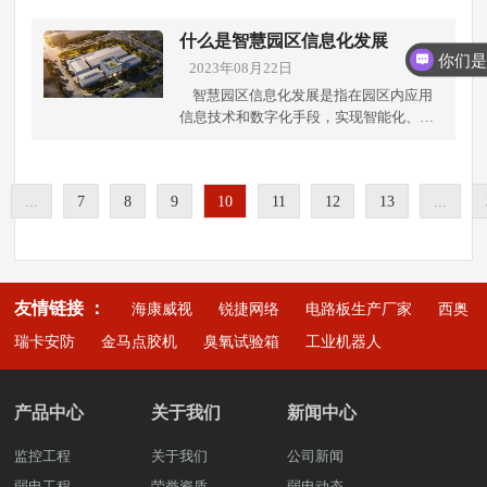
面向的读者群体和服务范围。 二．技术基
特点和功能： 人脸识别：利用高精度的
活力。那么，什么是智能化课堂设备呢？
设。学校的师生在知晓校园安装了监控设
础设施：铺设稳定而高效的网络基础设
人脸识别算法，可以准确地辨别住户或访
下面就由成都弱电工程公司带你了解。 智
什么是智慧园区信息化发展
备后，会更加注重自身的行为和言行，增
施，包括宽带网络和云计算系统。这样才
客的身份，实现无需刷卡或输入密码即可
你们
能化课堂设备是指应用了各种智能技术的
强对自身安全的意识，培养良好的行为习
2023年08月22日
能满足大量读者的访问需求，并支持图书
进出。 身份验证：除了人脸识别，智慧
电子设备，以提升教学效果、促进学生参
惯。同时，学校也可以通过监控系统的记
资源的存储和传输。图书种类： 三．资源
智慧园区信息化发展是指在园区内应用
门禁系统还可以结合其他身份验证方式，
与个性化学习以及支持师生互动合作。它
录和回放来进行教育引导，以案例分析的
采集与整理：制定资源采集和整理计划，
信息技术和数字化手段，实现智能化、高
如指纹识别、密码输入、手机认证等，提
包括但不限于交互式白板、投影仪、电子
方式，给予警示和启迪，塑造出一个积极
通过购买、数字化转换、合作获取等方式
效化和可持续发展的过程。它涵盖了园区
供多样化的验证选项。 远程开锁：居民
屏幕、学生点击器、智能机器人等。 一．
向上、关注安全的校园文化。想了解更多
获得丰富的电子图书资源。同时，对资源
内各个领域的信息化建设和运用，包括但
可以通过手机应用或远程控制设备，远程
智能化课堂设备通过多媒体教学提供了全
关于智慧校园的建设解决方案。可拨打雨
进行分类归档、元数据标注等工作，便于
不限于物联网、大数据、云计算、人工智
开启或关闭门禁，方便自己或他人进出。
新的教学方式。传统的黑板与粉笔模式已
沐晴风科技全国统一服务热线，也可上抖
读者查找和利用。 四．版权保护与合规
...
7
8
9
10
11
12
13
...
能等前沿技术的应用。 智慧园区信息化
记录管理：智慧门禁系统会自动记录住户
经无法满足现代学生的需求。而交互式白
音搜索弱电壳子哥，联系弱电壳子哥。
性：重视图书版权保护问题，确保所收集
发展的核心目标是通过信息技术的应用，
和访客的进出记录，并保存在系统中，方
板通过触控屏幕、手写笔等交互工具，让
成都弱电工程公司雨沐晴风科技有限公司
的电子图书资源具有合法性和合规性。用
提高园区的管理效率、资源利用效率和服
便管理人员进行查询、审阅和分析。 报
教师能够实时展示图像、视频、动画等多
注册于2017年，公司坐落于四川成都，注
户体验： 五．用户体验设计：设计用户友
务水平，促进园区的可持续发展和创新能
警功能：系统可以与视频监控、安防设备
媒体资源，使课堂内容更加生动、直观。
册资金1000万元，公司荣获“AAA企业信
好的界面和操作流程，使读者能够轻松浏
力。具体来说，智慧园区信息化发展主要
等联动，当有异常情况发生时，会自动触
学生可以更好地理解和记忆知识，增强学
用”“重合同守信用”等荣誉证书，“雨沐晴
友情链接 ：
览、搜索和阅读图书资源。同时提供个性
海康威视
锐捷网络
电路板生产厂家
西奥
包括以下几个方面： 建立数字化基础设
发报警并通知相关人员，以保障社区的安
习效果。 二．智能化课堂设备支持个性化
风科技”14年专注于智能安防弱电工程服务
化的推荐和定制化的服务，满足不同读者
施：包括网络基础设施、数据中心、通信
全。 数据统计和分析：系统可以对进出
瑞卡安防
金马点胶机
臭氧试验箱
工业机器人
学习，满足不同学生的学习需求。通过学
商，服务过3000+知名企业，成功落地
的需求。 六．安全与隐私保护：确保电子
设备等，为园区提供稳定的信息技术基
记录和安全事件进行统计和分析，为社区
习数据分析和人工智能技术，设备可以根
9980+弱电工程项目。
图书馆系统的安全性，包括防止网络攻
础。 数据采集与管理：通过传感器、智
管理提供决策支持和安全评估。智慧门禁
据学生的学习风格、兴趣爱好、能力水平
击、数据泄露等风险。同时，保护读者的
能设备等手段，实现对园区内各类数据的
系统的引入可以提高社区的安全性，减少
等特征，提供个性化的学习资源和推荐。
产品中心
关于我们
新闻中心
个人隐私信息，符合相关隐私保护法规。
采集和管理，形成全面的数据资源。 数
人为疏忽和管理漏洞，方便居民进出，并
这种定制化的学习方式可以更好地激发学
交付培训： 七．用户培训与支持：针对智
据分析与决策支持：通过大数据分析、人
为管理人员提供更高效的安全管理手段。
生的学习兴趣，提高学习积极性和成绩表
监控工程
关于我们
公司新闻
慧校园的师生提供必要的培训和支持，帮
工智能等技术手段，对采集到的数据进行
以上是关于智慧门禁的介绍，想了解更多
现。 第三，智能化课堂设备促进了师生之
助他们充分利用电子图书馆资源，并解决
弱电工程
荣誉资质
处理和挖掘，提供决策支持和智能化服
弱电动态