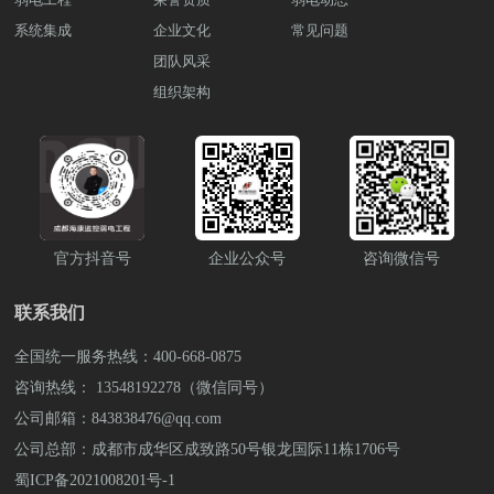
关于智慧门禁系统，可拨打雨沐晴风科技
间的互动和学生之间的合作。传统课堂
在使用过程中遇到的问题。 八．合作与共
务。 智能化设施与系统：包括智能照
全国统一服务热线：400-668-0875或
系统集成
企业文化
中，学生往往是被动接受知识的一方，而
常见问题
享：与其他图书馆或机构建立合作关系，
明、智能安防、智能交通等系统，提高园
13548192278李经理（微信同号)，也可上
智能化课堂设备改变了这种模式。通过实
团队风采
推动资源共享和互联互通。通过合作项
区设施的自动化和智能化水平。 业务协
抖音搜索弱电壳子哥，联系弱电壳子哥。
时问答、投票、讨论等功能，学生可以积
目、共建共享平台等方式，增加电子图书
同与创新：通过信息化手段，促进园区内
组织架构
成都弱电工程公司雨沐晴风科技有限公司
极参与到课堂活动中，展示自己的观点，
馆的资源丰富度和影响力。电子图书馆在
企业之间的合作和创新，推动产业链的协
注册于2017年，公司坐落于四川成都，注
与同学进行合作学习，培养团队协作和沟
智慧校园中的建设需要全面考虑技术、资
同发展。 共享经济与可持续发展：通过
册资金1000万元，公司荣获“AAA企业信
通能力。 此外，智能化课堂设备还为教师
源、服务和安全等多个方面的问题，以提
共享经济模式，实现资源共享和循环利
用”“重合同守信用”等荣誉证书，“雨沐晴
提供了数据支持决策的工具。它能够收集
供便捷、安全、高效的学习和阅读环境。
用，提高园区的可持续发展和资源利用效
风科技”13年专注于智能安防弱电工程服务
学生的学习数据，并进行数据分析和评
想了解更多关于智慧校园的建设解决方案
率。 总之，智慧园区信息化发展旨在利
商，服务过3000+知名企业，成功落地
估。教师可以通过这些数据了解学生的学
和教育设备采购。可拨打雨沐晴风科技全
用先进的信息技术手段，提升园区的运行
9980+弱电工程项目。
习情况、学习进展和困难，根据分析结果
国统一服务热线，也可上抖音搜索弱电壳
效率、管理水平和服务质量，实现园区的
调整教学策略，提供个性化的指导和支
官方抖音号
企业公众号
咨询微信号
子哥，联系弱电壳子哥。 成都弱电工程
智能化、高效化和可持续发展。 以上是
持。最后，智能化课堂设备还为教育的远
公司雨沐晴风科技有限公司注册于2017
关于智慧园区信息化发展的介绍，想了解
程教学和资源共享提供了便利。通过互联
年，公司坐落于四川成都，注册资金1000
更多关于智慧园区建设或设备采购，可拨
联系我们
网连接，设备可以获取丰富的在线教育资
万元，公司荣获“AAA企业信用”“重合同守
打雨沐晴风科技全国统一服务热线：400-
源，如在线课程、电子图书等。同时，它
信用”等荣誉证书，“雨沐晴风科技”14年专
668-0875或13548192278李经理（微信同
全国统一服务热线：400-668-0875
也支持远程教学，使学生可以在不同地点
注于智能安防弱电工程服务商，服务过
号)，也可上抖音搜索弱电壳子哥，联系弱
接受教育，克服时空限制，获得更多的学
咨询热线： 13548192278（微信同号）
3000+知名企业，成功落地 9980+弱电工程
电壳子哥。 成都弱电工程公司雨沐晴风
习机会。想了解更多关于智慧校园的建设
项目。
公司邮箱：843838476@qq.com
科技有限公司注册于2017年，公司坐落于
解决方案和教育设备采购。可拨打雨沐晴
四川成都，注册资金1000万元，公司荣
公司总部：成都市成华区成致路50号银龙国际11栋1706号
风科技全国统一服务热线，也可上抖音搜
获“AAA企业信用”“重合同守信用”等荣誉
索弱电壳子哥，联系弱电壳子哥。 成都
蜀ICP备2021008201号-1
证书，“雨沐晴风科技”13年专注于智能安
弱电工程公司雨沐晴风科技有限公司注册