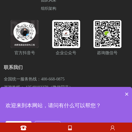
团队风采
网络安全问题：网络可能会遭遇
组织架构
黑客攻击、病毒侵入等网络安全
问题。一旦网络被攻破，
可能会导致重要数据泄露，影响
景区的正常运行。
监控安全问题：景区场馆内外、
上山山路、游玩漂道缺乏监控系
官方抖音号
企业公众号
咨询微信号
统，
景区管理人员无法及时知晓现场
联系我们
情况，做出相应的应对措施。
景区解决方案：
全国统一服务热线：400-668-0875
全景监控系统
咨询热线： 13548192278（微信同号）
我们在景区关键区域，如入出
×
口、购票点、漂流起点、终点
公司邮箱：843838476@qq.com
以及漂流途中的重要位置布置高
公司总部：成都市成华区成致路50号银龙国际11栋1706号
欢迎来到本网站，请问有什么可以帮您？
清监控摄像头。
摄像头将与中央
蜀ICP备2021008201号-1
监控室实时连接，
以便于及时发现并处理可能的安
现在咨询
稍后再说



全问题，保障游客的安全。