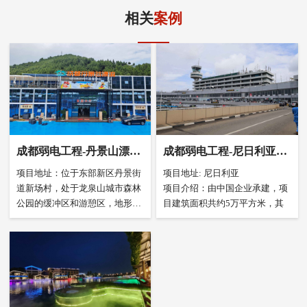
相关
案例
成都弱电工程-丹景山漂流
成都弱电工程-尼日利亚拉
智慧景区项目
各斯国际机场监控工程项
项目地址：位于东部新区丹景街
项目地址: 尼日利亚
目
道新场村，处于龙泉山城市森林
项目介绍：由中国企业承建，项
公园的缓冲区和游憩区，地形绵
目建筑面积共约5万平方米，其
延起伏，森林覆盖率80%以上。
项目介绍：
该景区分三个主题
中有4层主航站楼、2层货运航站
段，起漂点至收漂点总长4.6公
楼。新航站楼内部装修材料和设
项目方案：此次项目我司主要负
里。游客中心位于景区东侧，距
备均来自中国，配备了现代化的
责提供安防设备供给。
收漂点约800米，占地总面积约
景区痛点：
值机、安检、行李处理系统，机
6470㎡，建筑面积8430平方米。
网络覆盖不全面：由于景区、停
场标识和整体陈设也颇具中国风
车场、上山山路、漂道等地形复
格。