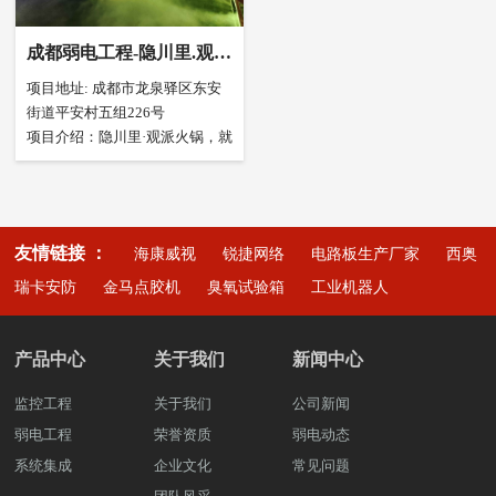
杂，
导致无线网络覆盖不全面，无法
保证通信的稳定性和可靠性。
成都弱电工程-隐川里.观派
对游客的用网体验造成影响，对
火锅监控工程项目
项目地址: 成都市龙泉驿区东安
景区直播运营可能出现网络断
街道平安村五组226号
连、通信不畅等情况。
项目介绍：隐川里·观派火锅，就
像它的名字一样，远离喧嚣，隐
设备维护困难：景区漂道的地理
于山水之间。这里有开放式的园
位置和环境特点，设备维护和保
林，一步一景，不仅能给食客带
养可能会面临一定的困难。
来别具一格的观感体验，还有融
例如，漂道周边的树木生长或雨
友情链接 ：
海康威视
锐捷网络
电路板生产厂家
西奥
于自然之中的，沉浸式户外用餐
项目方案：隐川里.观派火锅由我
季洪水都会对漂道上的设备，都
体验。
公司参与业主单位施工，本项目
瑞卡安防
金马点胶机
臭氧试验箱
工业机器人
将造成破坏！
包含弱电系统多个子项目单元其
中：安防监控系统、网络系统、
电力供应不稳定：漂道的距离总
门禁系统。
产品中心
关于我们
新闻中心
长，使电力供应可能会不稳定，
这对弱电设备的正常运行造成影
监控工程
关于我们
公司新闻
响。同时，如果没有备用电源，
弱电工程
荣誉资质
弱电动态
一旦出现停电等情况，
可能会导致整个网络系统瘫痪。
系统集成
企业文化
常见问题