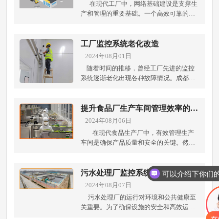
在现代工厂中，网络基础建设是支撑生
产和管理的重要基础。一个高效可靠的网
络系统能够提升生产效率、优化资源利
用，并为工厂的数字化转型提供坚实支
撑。成都弱电工程公司将从系统设计、设
工厂监控系统老化改造
备选择、施工安装、设备调试以及施工过
2024年08月01日
程中可能出现的各种情况等方面，深入探
随着时间的推移，曾经工厂先进的监控
讨工厂网络基础建设解决方案。 1. 系统设
系统逐渐老化出现各种故障情况。成都弱
计阶段网络拓扑设计在系统设计阶段，需
电工程公司就工厂监控系统老化所出现的
要根据工厂的具体情况设计合理的网络拓
问题，提出解决性方案！ 痛点一：设备老
扑结构。考虑到工厂的规模和布局，可以
化导致监控画面不清晰或故障频发解决方
提升食品厂生产车间管理效率的关
采用星型、总线型或环型拓扑。根据工厂
案： 升级硬件设施更换老化设备： 替换老
键：监控系统的应用
2024年08月06日
的业务需求，合理划分主干网络、子网和
化的监控摄像头、显示器等设备，采用更
隔离区域，确保网络的稳定性和可靠
在现代食品生产厂中，有效管理生产
先进、高分辨率的设备，提高监控的准确
性。 安全策略设计网络安全是工厂网络建
车间是确保产品质量和安全的关键。然
性和可靠性。引入新技术： 如使用区域划
设中至关重要的一环。在系统设计阶段，
而，食品厂家面临着卫生管理、生产控
分、行为侦测等先进技术，增强监控系统
需要制定完善的安全策略，包括访问控
制、人员培训、设备维护等方面的挑战。
的能力和覆盖范围 痛点二：软件系统功能
制、身份认证、加密通信等。针对工厂网
成都弱电工程公司为了帮助食品厂家解决
污水处理厂监控系统方案
滞后，操作不便或无法满足现代需求解决
络的特殊需求，还需要设计针对性的安全
这些痛点并提升管理效率，建设监控系统
2024年08月07日
方案： 更新软件系统升级监控界面和分析
措施，如工业控制系统（ICS）安全、物联
成为一种普遍且有效的解决方案。 1. 卫生
软件： 更新监控系统的用户界面，提升操
污水处理厂的运行对环境和公共健康至
网（IoT）设备安全等。 2. 设备选择阶段
和安全管理的提升监控系统可以通过摄像
作便捷性和用户体验。引入智能算法和分
关重要。为了确保设施的安全和高效运
选择性能稳定、可靠性高的网络设备至关
头和传感器实时监测生产车间的卫生状
析工具： 添加实时数据分析、异常检测算
行，一个全面的监控系统方案是不可或缺
重要。在设备选择阶段，可以考虑采用企