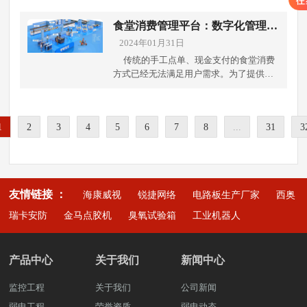
况。这包括检测卫生死角和污染区域，确
法等功能，帮助预测性维护和优化生产流
的。成都弱电工程公司带你如何设计和实
业级交换机、路由器和防火墙等设备，确
保清洁工作彻底到位。通过监控系统，管
程。 痛点三：网络结构不稳定解决方案：
施一个有效的污水处理厂监控系统方案，
食堂消费管理平台：数字化管理，
保网络的稳定运行。同时，需考虑设备的
理人员可以迅速发现问题并及时采取措
改进网络与通信设施优化网络架构： 更新
结合管理策略，以确保设施安全运行和管
助力高效食堂运营
扩展性和兼容性，以应对未来业务发展的
2024年01月31日
施，减少食品安全风险。同时，监控系统
工厂的局域网和互联网连接，确保数据传
理效率。 一.系统组成及功能 周界和建筑
需求。 通信设备根据工厂的通信需求，选
还能帮助监测工作人员的安全操作。实时
传统的手工点单、现金支付的食堂消费
输的稳定性和安全性。 痛点四：安全策略
物内部监控污水处理厂的周界和关键建筑
择合适的通信设备。工业级以太网交换
视频监控可以发现操作不当或潜在的安全
方式已经无法满足用户需求。为了提供更
滞后，难以应对现代威胁解决方案： 更新
物内部安装监控设备。使用红外线传感
机、工业级无线AP等设备能够满足工厂的
隐患，有助于提升工作人员的安全意识和
加便捷、高效的食堂消费体验，食堂消费
安全与监控策略强化安全防护： 更新防火
器、微波探测器等技术覆盖围墙和大门周
特殊需求。此外，需考虑设备的工作环境
操作规范，减少事故发生率。 2. 生产过程
管理平台应运而生。这一数字化管理平台
墙、入侵检测系统等安全设施，防范网络
围的入侵检测系统，及时发现和报警非法
和条件，选择符合工业标准的耐用设备，
控制的优化监控系统不仅能够实时监测生
通过整合多种功能，为食堂管理者和消费
攻击和数据泄露风险。实施访问控制： 引
入侵。在处理池、设备房和化学品储存区
确保设备能够在恶劣环境下稳定运行。 3.
产设备的运行状态，还可以记录和反馈关
1
2
3
4
5
6
7
8
...
31
3
者带来了许多便利和优势，成都弱电工程
入身份验证、权限管理系统，限制只有授
域安装高清摄像头，实时监控和记录内部
施工安装阶段在施工前，对建设现场进行
键生产数据。这些数据为管理人员提供了
公司带你详细了解食堂消费管理平台。 1.
权人员才能访问敏感信息和操作监控设
活动，防止未经授权的人员进入或潜在的
详细的勘测，了解工厂的地形、布局和现
实时的生产过程控制能力，使其能够迅速
消费记录管理：平台可以记录每位用户的
备。 痛点五：操作人员技能短缺，导致监
破坏行为。 视频监控和数据存储布置摄像
有设备情况。根据勘测结果制定施工计
调整生产流程和参数，确保产品质量的稳
消费情况，包括消费金额、消费时间等信
控系统运用不当解决方案： 培训与人员配
头以覆盖处理厂的关键位置，包括入口、
划，并准备所需的施工工具和材料，确保
定性和一致性。通过设定和监控关键控制
息，方便用户查看自己的消费历史。 2.余
备定期培训： 对操作人员进行定期培训，
出口、化学品储存区和处理设备周围，实
施工顺利进行。 设备安装根据设计方案，
友情链接 ：
点，监控系统还能帮助管理人员识别并控
海康威视
锐捷网络
电路板生产厂家
西奥
额管理：用户可以通过平台查看自己的余
确保他们能够熟练掌握新系统的操作方法
现全面实时监控。监控系统应具备数据存
安装网络设备和通信设备。在安装过程
制潜在的生产风险，从而进一步提升生产
额，并进行充值或提现操作。平台可以实
和应对常见问题的能力。引入易用性设
瑞卡安防
金马点胶机
臭氧试验箱
工业机器人
储和分析能力，确保对监控数据的有效管
中，需要注意安装位置的选择和固定方
效率和质量管理水平。 3. 人员管理和培训
时更新用户的余额信息，方便用户进行消
计： 简化监控系统的操作界面，降低学习
理和追溯，为事后分析和安全审查提供支
式，确保设备安装稳固可靠。 4. 设备调试
的增强监控系统可以记录和评估员工的操
费。 3.订餐功能：平台可以提供在线订餐
曲线，提升操作人员的工作效率以上解决
持。 环境监测和报警系统集成环境监测设
阶段安装完成后，需要对网络设备进行基
作行为和操作规范执行情况。这不仅有助
服务，用户可以在平台上选择菜品、下单
方式可以有效应对老化带来的各种问题，
备，如气体探测器和温度传感器，监测污
产品中心
关于我们
新闻中心
本配置，包括IP地址分配、VLAN设置、安
于发现和纠正不当操作，还能为员工培训
并支付，方便管理食堂的菜品供应和用户
提升生产效率和安全性。想了解更多关于
水处理厂的环境因素。及时检测有毒气体
全策略配置等。此外，还需进行设备之间
提供数据支持和反馈，促进员工操作技能
的订餐需求。 4.数据统计与分析：平台可
工厂安防监控改造的解决方案和设备采
泄漏、温度异常等危险情况，并通过报警
监控工程
关于我们
的连接测试，确保网络连通性和设备正常
公司新闻
的提升和规范化。管理层可以通过监控系
以收集用户消费数据，并进行统计和分
购。可拨打雨沐晴风科技全国统一服务热
系统快速警示相关人员，以便迅速采取应
工作。 故障排除在调试过程中，可能会出
统实时监督和指导工作人员，确保他们严
弱电工程
荣誉资质
析，帮助管理者了解用户的消费习惯，优
弱电动态