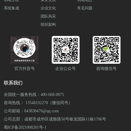
线：400-668-0875 或 13548192278 李经理
对措施，保障设施的安全运行。 远程监控
现各种故障，如网络连通性问题、设备配
格遵守操作规程和安全要求，从而有效管
化食堂的菜品供应和服务。 5.优惠活动管
（微信同号)，也可上抖音搜索弱电壳子
系统集成
企业文化
和管理支持远程监控和管理功能，使安全
常见问题
置错误等。及时发现并解决这些问题至关
理生产过程，提升整体的管理效率和工作
理：平台可以发布优惠活动信息，包括折
哥，联系弱电壳子哥。 成都弱电工程公
人员或管理人员能够在任何时间、任何地
重要，需配备专业技术人员，确保故障能
团队风采
效率。 4. 设备维护和故障处理的优化监控
扣、满减等，吸引用户增加消费。 6管理
司雨沐晴风科技有限公司注册于2017年，
点通过网络访问监控系统。这种能力不仅
够及时有效地排除。 5. 施工过程中可能出
系统能够实时监测设备运行状态，预测和
员后台管理：平台还提供管理员后台管理
组织架构
公司坐落于四川成都，注册资金1000万
提升了响应速度，还增强了设施管理的灵
现的情况延期情况可能会出现各种延期情
预警设备可能出现的故障。这使得管理人
功能，管理员可以管理用户账户、菜品信
元，公司荣获“AAA企业信用”“重合同守信
活性和效率，能够迅速应对突发事件和管
况，如天气原因、设备供应延迟等。需要
员能够制定定期的设备维护计划，及时进
息、消费记录等，方便对食堂消费进行全
用”等荣誉证书，“雨沐晴风科技”15年专注
理需求。 二.管理策略安全策略制定制定详
及时调整施工计划，确保项目能够按时完
行设备检查和维护，减少设备故障对生产
面管理。食堂消费管理平台通过数字化、
于智能安防弱电工程服务商，服务过
细的安全策略和操作规程，明确监控系统
成。 设备故障施工过程中，设备故障是难
造成的影响。同时，监控系统还能提供实
自动化的方式管理食堂的消费流程，提高
3000+知名企业，成功落地 9980+弱电工程
的使用规范和应急响应流程。确保所有工
以避免的。为了应对这种情况，可以准备
时的故障诊断和处理建议，帮助工程师和
效率、便利用户，并为管理者提供数据支
项目。
作人员理解并遵守相关规定，提高整体安
备用设备，并建立紧急联系渠道，以便及
技术人员快速定位和解决问题，最大程度
持，帮助他们更好地运营食堂。想了解详
全意识和应对能力。 数据管理和审计建立
时联系设备供应商进行故障处理，避免施
地减少生产中断和生产损失。 5. 原料和成
细的食堂智能化的建设解决方案。可拨打
健全的数据管理机制，定期对监控数据进
工进度受到影响。 安全事故施工安全是至
官方抖音号
企业公众号
咨询微信号
品管理的强化通过RFID或条形码技术结合
雨沐晴风科技全国统一服务热线，也可上
行审计和分析。及时发现异常行为或系统
关重要的。在施工过程中，必须严格遵守
监控系统，可以实现对原料和成品的精准
抖音搜索弱电壳子哥，联系弱电壳子哥。
问题，并采取纠正措施，确保监控系统始
安全规范，配备安全防护设备，并进行安
追溯管理。管理人员可以实时监控原料存
成都弱电工程公司雨沐晴风科技有限公司
联系我们
终处于最佳工作状态。 一个有效的污水处
全培训，提高施工人员的安全意识，确保
储条件和成品包装情况，确保产品质量和
注册于2017年，公司坐落于四川成都，注
理厂监控系统方案不仅要考虑技术实施，
施工过程中不发生安全事故。工厂网络基
安全性，提升市场竞争力。监控系统还能
册资金1000万元，公司荣获“AAA企业信
全国统一服务热线：400-668-0875
还需结合管理策略和操作流程，确保设施
础建设解决方案涉及诸多方面，需要在系
帮助管理人员识别和处理成品包装和标识
用”“重合同守信用”等荣誉证书，“雨沐晴
安全、高效运行。通过全面覆盖的监控设
咨询热线： 13548192278（微信同号）
统设计、设备选择、施工安装和设备调试
管理中的问题，确保产品符合法规要求，
风科技”14年专注于智能安防弱电工程服务
备、灵活的远程管理能力以及严密的安全
等方面做出细致的规划和安排，并及时应
增强消费者对产品的信任和认可度。 6. 法
公司邮箱：843838476@qq.com
商，服务过3000+知名企业，成功落地
管理体系，污水处理厂能够有效应对各类
对施工过程中可能出现的各种情况，以确
律法规遵从的保证监控系统能够记录和管
9980+弱电工程项目。
公司总部：成都市成华区成致路50号银龙国际11栋1706号
安全挑战，保障环境和公共健康。想了解
保项目顺利完成并达到预期效果。想了解
理生产过程中的数据和操作记录，有助于
更多关于污水处理厂智能化建设解决方案
更多关于智慧工厂的解决方案和设备采
蜀ICP备2021008201号-1
厂家及时发现和解决潜在的法律法规问
和设备采购。可拨打雨沐晴风科技全国统