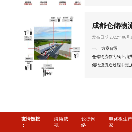
案来解决这些问题已
目前工厂存在的主要
1.人员、车辆结构复
成都仓储物
及员工车辆，还会有
工程解决方
人员及车辆结构复杂
发布日期 2022年06月
2.消防管理手段落后
一、 方案背景
防隐患大，一旦发生
仓储物流作为线上消
消防管理系统独立，
储物流流通过程中更
管理的需求。
3.考勤方式低效复杂
度，对于仓储物流中
持轮班制考勤，考勤
1、货物在物料分类
勤效率也低，急需一
失、损坏时无法查证
具。
4.安全防范手段落后
情况也需要进行提前
和设备，部分工厂存
2、物流中心存放物
进入，对安全防范的
刻意人员偷窃会造成
由于人工成本不断增
友情链接
海康威
锐捷网
电路板生
3、厂区发生叉车故
防效果较差。
：
视
络
家
及时进行发现处理，