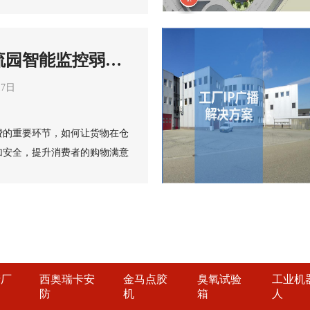
经成为他们的迫切需求。
问题：
杂，现场管控难：工厂除了员工
流园智能监控弱电
送货、客户等外来人员及车辆，
案
，出入、停车管理难度大。
17日
：工厂仓库会储存大量原料，消
火情容易造成重大损失。目前的
费的重要环节，如何让货物在仓
缺乏联动性，无法满足工厂消防
加安全，提升消费者的购物满意
：目前大部分工厂考勤方式不支
心具有重要意义。
规则复杂且考勤数据难分析，考
过程中，当货物投递错误、丢
个配置简单、使用方便的考勤工
与追溯，对可能发生的货物燃烧
：工厂厂区存放大量产品、原料
预防。
在危险区域，非专业人员不允许
品较多，总价值高，货物一旦被
要求较高。而传统人力安防手段
巨大财产损失。
加及人为管理容易出现纰漏，安
产厂
西奥瑞卡安
金马点胶
臭氧试验
工业机
障、货架倒塌等异常状况，需要
防
机
箱
人
不能影响货物运输效率。