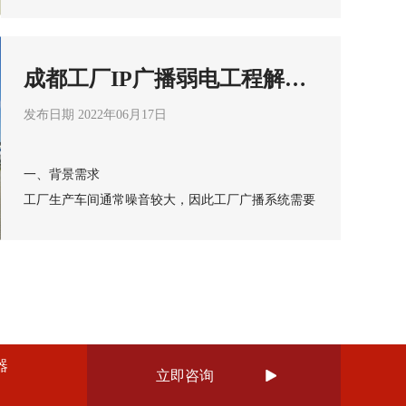
给现场的管理造成巨大压力；写字楼 内外部车辆进
出频繁，如何有效的管理车辆进出、违停、收费是物
业的一大难题。
2.访客管理难度大，耗时耗力，目前写字楼的访客登
成都工厂IP广播弱电工程解决
记还是以传统的纸质登记为主，信息 真伪难辨，收
方案
集难；
发布日期 2022年06月17日
3.在企业日常办公当中，网络管理不客忽视，一旦发
生网络安全事件，对企业造成的损失 不可估计，因
一、背景需求
此企业对网络安全管理存在较大需求。
工厂生产车间通常噪音较大，因此工厂广播系统需要
4.目前物业在管理过程中，主要以人的力量进行管
声音足够响亮，声压级高。一般工厂除了生产车间
理，由于人工成本不断增加及人为管理容易出现纰
外，还有生活区域、公共休息区域等，根据不同场景
漏，急需科技的力量助力物业管理手段的转型，起到
的特点为不同分区配置广播方案，提升工厂的运营管
二、方案设计
增效作用。应急管理能力弱（比如疫情管理），缺乏
方案设计
理效率，也为工人的业余生活创造舒适的氛围。采用
成都弱电工程公司
在控制中心配置IP网络管理主机、
应急管理机制，基本都靠人工一对一进行管理，费时
海康互联综合平台支持一中心多端部署，如企业园区
IP网络广播系统，使用简便，每个接入点无需单独布
广播话筒实现对全区所有设备的统一调度管理；配置
费力，安全隐患大。
可对保安室、财务室等对应的用户 进行多账户权限
线，实现计算机网络、数字视频监控、公共广播的多
消防报警矩阵，用于工厂消防联动，第一时间响应警
分级管理，园区内各管理人员权责清晰。
器
立即咨询

网合一。
情。厂区室外公共区域部署IP网络数字功放和室外防
水音柱，室内公共区域部署IP网络数字功放和壁挂音