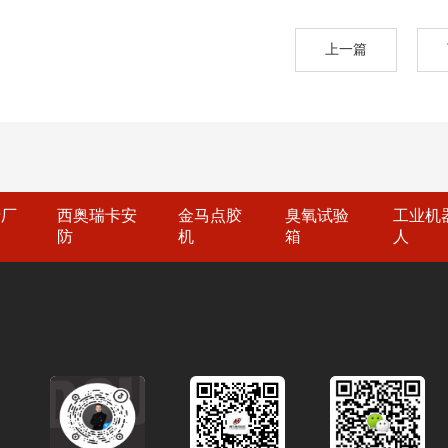
上一篇
产厂
西奥瑞卡安
金马点胶
臭氧试验
工业机
防
机
箱
人