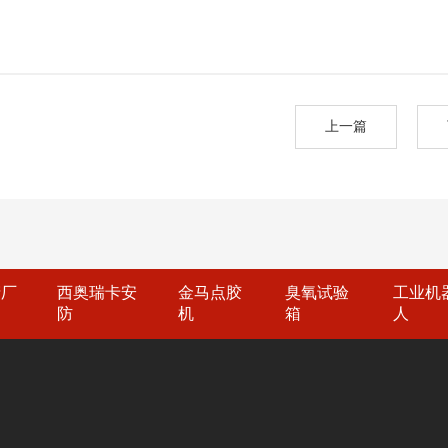
上一篇
产厂
西奥瑞卡安
金马点胶
臭氧试验
工业机
防
机
箱
人