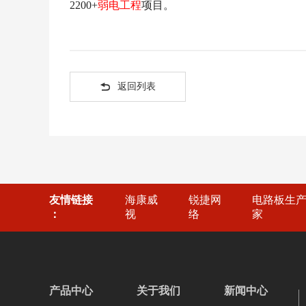
2200+
弱电工程
项目
。

返回列表
友情链接
海康威
锐捷网
电路板生
：
视
络
家
产品中心
关于我们
新闻中心