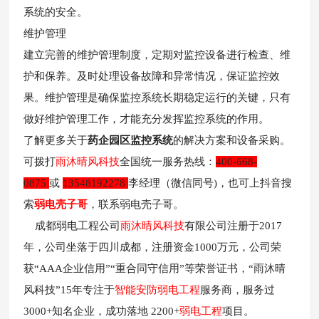
系统的安全。
维护管理
建立完善的维护管理制度，定期对监控设备进行检查、维
护和保养。及时处理设备故障和异常情况，保证监控效
果。维护管理是确保监控系统长期稳定运行的关键，只有
做好维护管理工作，才能充分发挥监控系统的作用。
了解更多关于
药企园区监控系统
的解决
方案和
设备采购。
可拨打
雨沐晴风科技
全国
统一服务
热线：
400-668-
0875
或
13548192278
李经理（
微信同
号)，也可上抖音搜
索
弱电壳子哥
，联系弱电壳子哥。
成都弱电工程公司
雨沐晴风科技
有限公司注册于2017
年，公司坐落于四川成都，注册资金1000万元，公司荣
获“AAA企业信用”“重合同守信用”等荣誉证书，“雨沐晴
风科技”15年专注于
智能安防弱电工程
服务商，服务过
3000+知名企业，成功落地 2200+
弱电工程
项目
。