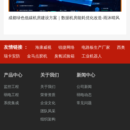
成都绿色低碳机房建设方案｜数据机房能耗优化改造-雨沐晴风
科技
友情链接 ：
海康威视
锐捷网络
电路板生产厂家
西奥
瑞卡安防
金马点胶机
臭氧试验箱
工业机器人
产品中心
关于我们
新闻中心
监控工程
关于我们
公司新闻
弱电工程
荣誉资质
弱电动态
系统集成
企业文化
常见问题
团队风采
组织架构