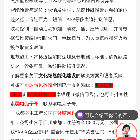
火灾监控模块等，7x24小时精准感知馆内环境异常。
智能预警与定位：火情发生时，系统秒级报警并精确定位
起火点，通过声光、短信、APP等多渠道推送信息。
联动控制：自动启动排烟、消防广播、应急照明，并可根
据预设策略控制防火门、电梯归首，为人员疏散和灭火救
援争取黄金时间。
规范施工：严格遵循消防法规及弱电施工标准，确保线路
防火、设备可靠、系统联动精准无误。
了解更多关
于
文化馆智能化建设
的解决方案和设备采购。
可拨打
雨沐晴风科技
全国
统一服务
热线：
400-668-
0875
或
13548192278
李经理（
微信同
号)，也可上抖音搜
索
弱电壳子哥
，联系弱电壳子哥。
成都弱电工程公司
雨沐晴风科技
有限公司注册于2017
可以介绍下你们的产品么？
年，公司坐落于四川成都，注册资金1000万元，公司荣
获“AAA企业信用”“重合同守信用”等荣誉证书，“雨沐晴