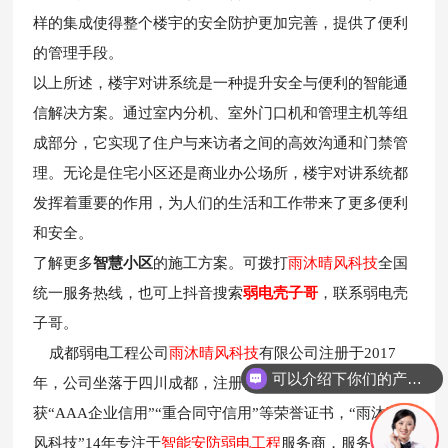
样的集成使得整个楼宇的安全防护更加完善，提供了便利
的管理手段。
以上所述，楼宇对讲系统是一种提升安全与便利的智能通
信解决方案。通过室内分机、室外门口机和管理主机等组
成部分，它实现了住户与来访者之间的高效沟通和门禁管
理。无论是住宅小区还是商业办公场所，楼宇对讲系统都
发挥着重要的作用，为人们的生活和工作带来了更多便利
和安全。
了解更多
智慧小区
的施工方案。可拨打
雨沐晴风科技
全国
统一服务热线，也可上抖音搜索
弱电壳子哥
，
联系弱电壳
子哥。
成都弱电工程公司
雨沐晴风科技
有限公司注册于2017
可以介绍下你们的产品么？
年，公司坐落于四川成都，注册资金1000万元，公司荣
获“AAA企业信用”“重合同守信用”等荣誉证书，“雨沐晴
风科技”14年专注于
智能安防弱电工程
服务商，服务过