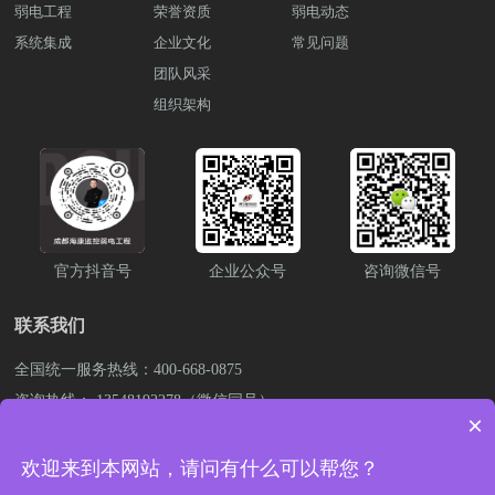
弱电工程
荣誉资质
弱电动态
系统集成
企业文化
常见问题
团队风采
组织架构
官方抖音号
企业公众号
咨询微信号
联系我们
全国统一服务热线：400-668-0875
咨询热线： 13548192278（微信同号）
×
公司邮箱：843838476@qq.com
公司总部：成都市成华区成致路50号银龙国际11栋1706号
欢迎来到本网站，请问有什么可以帮您？
蜀ICP备2021008201号-1