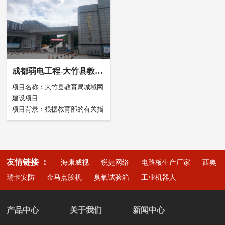
部批准成立的民办全日制普通本
实施方案：
公厅、四川省卫生健康委员会，
客户需求：需要建设监控系统，
科独立学院。学校占地面积
监控点位：，我们将在大学内关
属政府举办的集医疗、保健、教
网络系统，部分区域建设门禁系
36.9257万平方米，教学行政用
键区域设立高清晰度摄像头，运
学、科研、预防为一体的非营利
统
房面积5.62万平方米，教学科研
用智能算法进行人脸识别、车牌
性二级甲等综合性医院，由商业
仪器设备总值。2713.92万元
识别、行为分析等处理，以确保
街院区和羊马院区（四川省养老
安全管理和犯罪侦查。同时，通
门禁系统：我们将采用人脸门禁
服务中心医疗机构运营单位）组
过远程监控管理平台，可以随时
系统，包括门禁刷卡、远程开
成。
成都弱电工程-大竹县教育
随地查看监控画面，及时发现异
门、权限管理等功能。学生、教
局弱电工程项目
项目名称：大竹县教育局城域网
常情况并进行处理。
师刷人脸进出，管理员可以通过
建设项目
远程平台进行权限管理，确保校
校园考场：在标准化考场内，我
项目背景：根据教育部的有关指
园内各个场所的安全性和管理效
们将配备考试监控设备、防作弊
示精神，大竹县教育局将对辖区
率。
器等设备，确保考试公平公正、
内108所中小学校进行城域网建
防范作弊。同时，我们还将在远
设，城市教育专用网要接入中国
程监控平台上设立“考试监控”功
公共广播：我们将在学校内部分
教育科研网CERNET，共享教育
能，实时查看考场内情况，保证
区域设置公共广播系统，如食
友情链接 ：
海康威视
锐捷网络
电路板生产厂家
西奥
资源，开展远程教育。通过中国
考试过程的公正性。
堂、操场等地方，以方便学生了
教育科研网的统一出口连接因特
瑞卡安防
金马点胶机
臭氧试验箱
工业机器人
解校内最新动态、活动信息等。
网Intenet，通过防火墙隔离公用
LED屏显示：我们将在校园内部
网上的对青少年有害的信息。
分区域设置LED屏幕，LED屏幕
产品中心
关于我们
新闻中心
具有显示效果好、安装方便等优
点，能够提供清晰的图像和文字