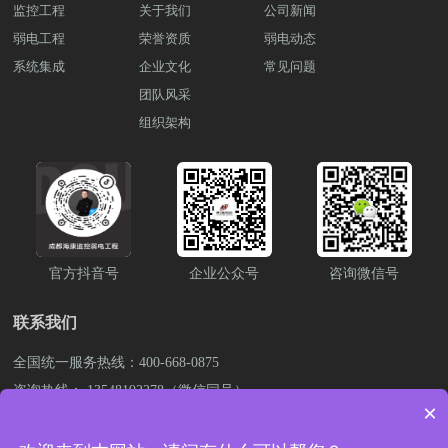
监控工程
关于我们
公司新闻
显示，方便学生快速获取信息。
弱电工程
荣誉资质
弱电动态
系统集成
企业文化
常见问题
团队风采
组织架构
官方抖音号
企业公众号
咨询微信号
联系我们
全国统一服务热线：400-668-0875
咨询热线： 13548192278（微信同号）
×
公司邮箱：843838476@qq.com
公司总部：成都市成华区成致路50号银龙国际11栋1706号